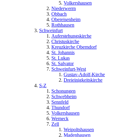
Volkershausen
Niederwerrn
Obbach
Obereisenheim
Rothhausen
Schweinfurt
Auferstehungskirche
Christuskirche
Kreuzkirche Oberndorf
St. Johannis
St. Lukas
St. Salvator
Schweinfurt-West
Gustav-Adolf-Kirche
Dreieinigkeitskirche
S-Z
Schonungen
Schwebheim
Sennfeld
Thundorf
Volkershausen
Werneck
Zell
Weipoltshausen
Madenhausen