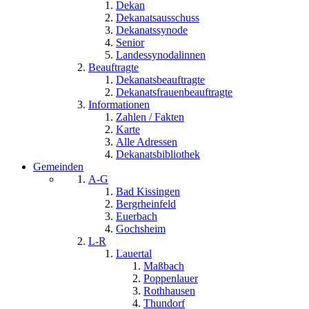
Dekan
Dekanatsausschuss
Dekanatssynode
Senior
Landessynodalinnen
Beauftragte
Dekanatsbeauftragte
Dekanatsfrauenbeauftragte
Informationen
Zahlen / Fakten
Karte
Alle Adressen
Dekanatsbibliothek
Gemeinden
A-G
Bad Kissingen
Bergrheinfeld
Euerbach
Gochsheim
L-R
Lauertal
Maßbach
Poppenlauer
Rothhausen
Thundorf