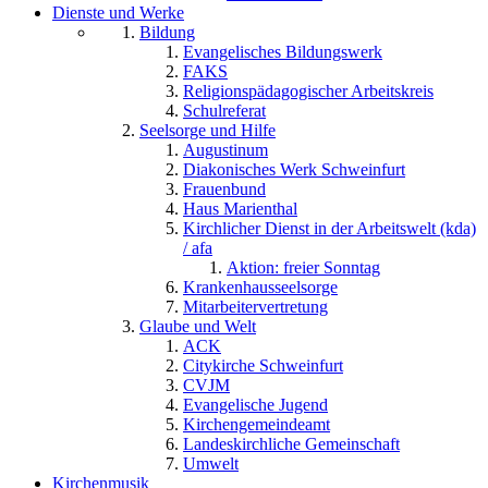
Dienste und Werke
Bildung
Evangelisches Bildungswerk
FAKS
Religionspädagogischer Arbeitskreis
Schulreferat
Seelsorge und Hilfe
Augustinum
Diakonisches Werk Schweinfurt
Frauenbund
Haus Marienthal
Kirchlicher Dienst in der Arbeitswelt (kda)
/ afa
Aktion: freier Sonntag
Krankenhausseelsorge
Mitarbeitervertretung
Glaube und Welt
ACK
Citykirche Schweinfurt
CVJM
Evangelische Jugend
Kirchengemeindeamt
Landeskirchliche Gemeinschaft
Umwelt
Kirchenmusik