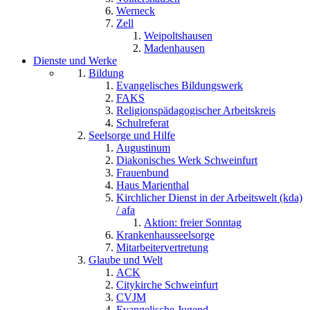
Werneck
Zell
Weipoltshausen
Madenhausen
Dienste und Werke
Bildung
Evangelisches Bildungswerk
FAKS
Religionspädagogischer Arbeitskreis
Schulreferat
Seelsorge und Hilfe
Augustinum
Diakonisches Werk Schweinfurt
Frauenbund
Haus Marienthal
Kirchlicher Dienst in der Arbeitswelt (kda)
/ afa
Aktion: freier Sonntag
Krankenhausseelsorge
Mitarbeitervertretung
Glaube und Welt
ACK
Citykirche Schweinfurt
CVJM
Evangelische Jugend