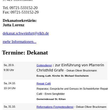
Tel. 09721-533152-20
Fax: 09721-533152-29
Dekanatssekretärin:
Jutta Lorenz
dekanat.schweinfurt@elkb.de
mehr Informationen...
Termine: Dekanat
:
zur Einführung von Pfarrerin
So, 20.9.
Gottesdienst
Christhild Grafe
9:30 Uhr
Dekan Oliver Bruckmann
Evang.-Luth. Kirche St. Michael Gochsheim
Sa, 24.10.
Repair Café
10-14 Uhr
Reparatur, Gespräche und Genuss im Schweinfurter Repair
Café
Emmi Sengfelder
Gemeindesaal St. Kilian
Sa, 31.10.
Reformations-Festgottesdienst
Dekan Oliver Bruckmann