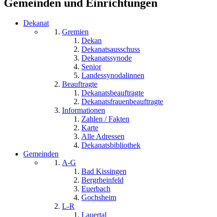
Gemeinden und Einrichtungen
Dekanat
Gremien
Dekan
Dekanatsausschuss
Dekanatssynode
Senior
Landessynodalinnen
Beauftragte
Dekanatsbeauftragte
Dekanatsfrauenbeauftragte
Informationen
Zahlen / Fakten
Karte
Alle Adressen
Dekanatsbibliothek
Gemeinden
A-G
Bad Kissingen
Bergrheinfeld
Euerbach
Gochsheim
L-R
Lauertal