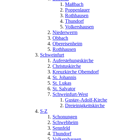
Maßbach
Poppenlauer
Rothhausen
Thundorf
Volkershausen
Niederwerrn
Obbach
Obereisenheim
Rothhausen
Schweinfurt
Auferstehungskirche
Christuskirche
Kreuzkirche Oberndorf
St. Johannis
St. Lukas
St. Salvator
Schweinfurt-West
Gustav-Adolf-Kirche
Dreieinigkeitskirche
S-Z
Schonungen
Schwebheim
Sennfeld
Thundorf
Volkershausen