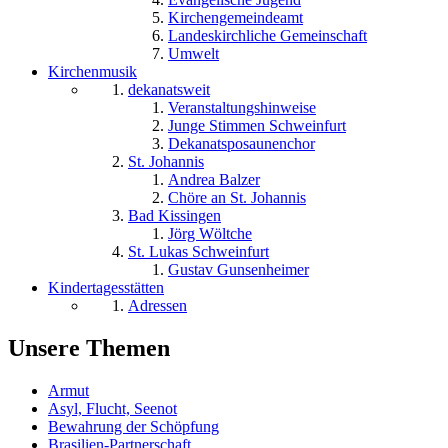
Kirchengemeindeamt
Landeskirchliche Gemeinschaft
Umwelt
Kirchenmusik
dekanatsweit
Veranstaltungshinweise
Junge Stimmen Schweinfurt
Dekanatsposaunenchor
St. Johannis
Andrea Balzer
Chöre an St. Johannis
Bad Kissingen
Jörg Wöltche
St. Lukas Schweinfurt
Gustav Gunsenheimer
Kindertagesstätten
Adressen
Unsere Themen
Armut
Asyl, Flucht, Seenot
Bewahrung der Schöpfung
Brasilien-Partnerschaft