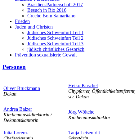
Brasilien-Partnerschaft 2017
Besuch in Rio 2016
Creche Bom Samaritano
Frieden
Juden und Christen
Jüdisches Schweinfurt Teil 1
Jüdisches Schweinfurt Teil 2
Jüdisches Schweinfurt Teil 3
jüdisch-christliches Gespräch
Prävention sexualisierte Gewalt
Personen
Heiko Kuschel
Oliver Bruckmann
Citypfarrer, Öffentlichkeitsreferent,
Dekan
stv. Dekan
Andrea Balzer
Jörg Wöltche
Kirchenmusikdirektorin /
Kirchenmusikdirektor
Dekanatskantorin
Jutta Lorenz
Tanja Leisentritt
Chefassistentin
Sekretärin