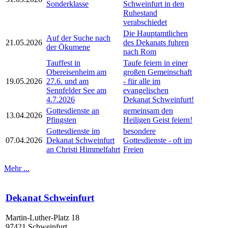
Sonderklasse
Schweinfurt in den
Ruhestand
verabschiedet
Die Hauptamtlichen
Auf der Suche nach
21.05.2026
des Dekanats fuhren
der Ökumene
nach Rom
Tauffest in
Taufe feiern in einer
Obereisenheim am
großen Gemeinschaft
19.05.2026
27.6. und am
- für alle im
Sennfelder See am
evangelischen
4.7.2026
Dekanat Schweinfurt!
Gottesdienste an
gemeinsam den
13.04.2026
Pfingsten
Heiligen Geist feiern!
Gottesdienste im
besondere
07.04.2026
Dekanat Schweinfurt
Gottesdienste - oft im
an Christi Himmelfahrt
Freien
Mehr ...
Dekanat Schweinfurt
Martin-Luther-Platz 18
97421 Schweinfurt