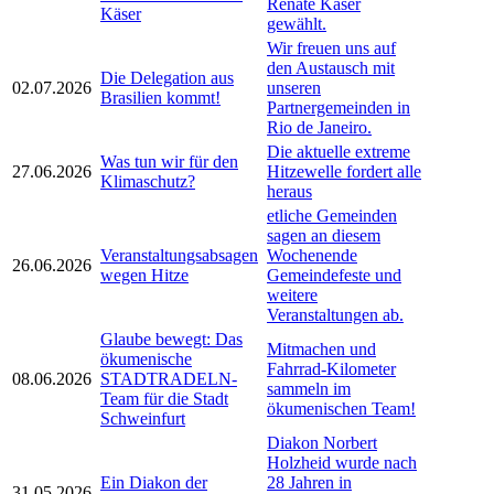
Renate Käser
Käser
gewählt.
Wir freuen uns auf
den Austausch mit
Die Delegation aus
02.07.2026
unseren
Brasilien kommt!
Partnergemeinden in
Rio de Janeiro.
Die aktuelle extreme
Was tun wir für den
27.06.2026
Hitzewelle fordert alle
Klimaschutz?
heraus
etliche Gemeinden
sagen an diesem
Veranstaltungsabsagen
Wochenende
26.06.2026
wegen Hitze
Gemeindefeste und
weitere
Veranstaltungen ab.
Glaube bewegt: Das
Mitmachen und
ökumenische
Fahrrad-Kilometer
08.06.2026
STADTRADELN-
sammeln im
Team für die Stadt
ökumenischen Team!
Schweinfurt
Diakon Norbert
Holzheid wurde nach
Ein Diakon der
28 Jahren in
31.05.2026