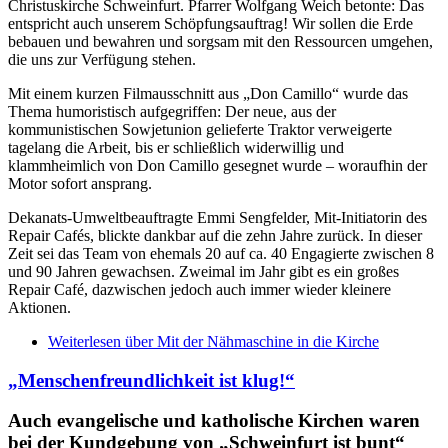
Christuskirche Schweinfurt. Pfarrer Wolfgang Weich betonte: Das
entspricht auch unserem Schöpfungsauftrag! Wir sollen die Erde
bebauen und bewahren und sorgsam mit den Ressourcen umgehen,
die uns zur Verfügung stehen.
Mit einem kurzen Filmausschnitt aus „Don Camillo“ wurde das
Thema humoristisch aufgegriffen: Der neue, aus der
kommunistischen Sowjetunion gelieferte Traktor verweigerte
tagelang die Arbeit, bis er schließlich widerwillig und
klammheimlich von Don Camillo gesegnet wurde – woraufhin der
Motor sofort ansprang.
Dekanats-Umweltbeauftragte Emmi Sengfelder, Mit-Initiatorin des
Repair Cafés, blickte dankbar auf die zehn Jahre zurück. In dieser
Zeit sei das Team von ehemals 20 auf ca. 40 Engagierte zwischen 8
und 90 Jahren gewachsen. Zweimal im Jahr gibt es ein großes
Repair Café, dazwischen jedoch auch immer wieder kleinere
Aktionen.
Weiterlesen
über Mit der Nähmaschine in die Kirche
„Menschenfreundlichkeit ist klug!“
Auch evangelische und katholische Kirchen waren
bei der Kundgebung von „Schweinfurt ist bunt“