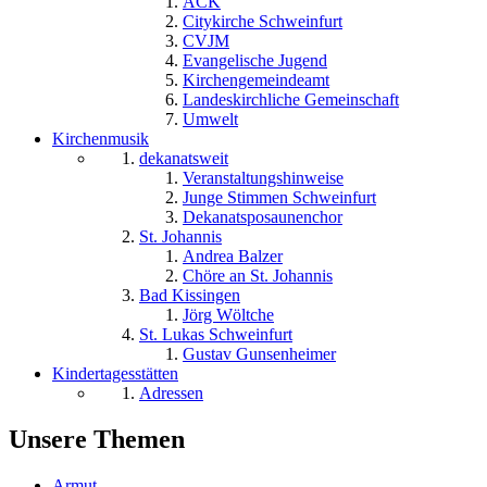
ACK
Citykirche Schweinfurt
CVJM
Evangelische Jugend
Kirchengemeindeamt
Landeskirchliche Gemeinschaft
Umwelt
Kirchenmusik
dekanatsweit
Veranstaltungshinweise
Junge Stimmen Schweinfurt
Dekanatsposaunenchor
St. Johannis
Andrea Balzer
Chöre an St. Johannis
Bad Kissingen
Jörg Wöltche
St. Lukas Schweinfurt
Gustav Gunsenheimer
Kindertagesstätten
Adressen
Unsere Themen
Armut