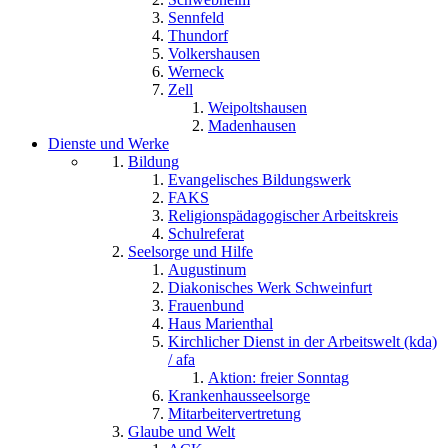
Sennfeld
Thundorf
Volkershausen
Werneck
Zell
Weipoltshausen
Madenhausen
Dienste und Werke
Bildung
Evangelisches Bildungswerk
FAKS
Religionspädagogischer Arbeitskreis
Schulreferat
Seelsorge und Hilfe
Augustinum
Diakonisches Werk Schweinfurt
Frauenbund
Haus Marienthal
Kirchlicher Dienst in der Arbeitswelt (kda)
/ afa
Aktion: freier Sonntag
Krankenhausseelsorge
Mitarbeitervertretung
Glaube und Welt