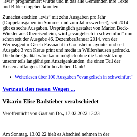
„evis“ programmiert wurde und in das alle Gemeinden ihre Texte
und Bilder eingeben konnten.
Zunächst erschien „evis“ mit zehn Ausgaben pro Jahr
(Doppelausgaben im Sommer und zum Jahreswechsel), seit 2014
gibt es sechs Ausgaben. Ursprünglich gestaltet von Marion Beck-
Winkler aus Obereisenheim, wird „evangelisch in schweinfurt“ nun
schon seit der Ausgabe 46, Dezember/Januar 2014, von der
Werbeagentur Gisela Fassnacht in Gochsheim layoutet und seit
Ausgabe 3 von Kraus print und media in Wülfershausen gedruckt.
Die hohe Qualität wäre kaum möglich ohne die Unterstützung
unserer teils langjährigen Anzeigenkunden, die einen Teil der
Kosten auffangen. Dafür herzlichen Dank!
Weiterlesen
über 100 Ausgaben "evangelisch in schweinfurt"
Vertraut den neuen Wegen ...
Vikarin Elise Badstieber verabschiedet
Veröffentlicht von
Gast
am
Do., 17.02.2022 13:23
Am Sonntag, 13.02.22 hieß es Abschied nehmen in der