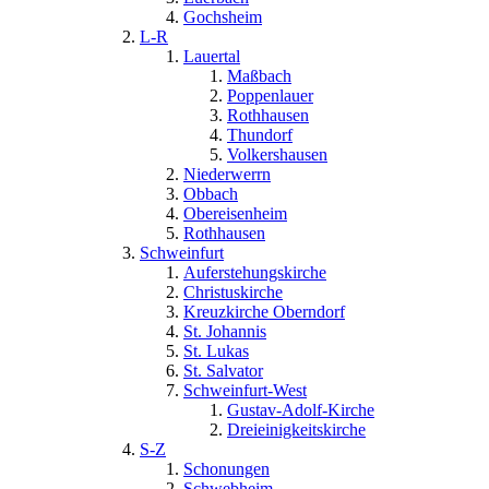
Gochsheim
L-R
Lauertal
Maßbach
Poppenlauer
Rothhausen
Thundorf
Volkershausen
Niederwerrn
Obbach
Obereisenheim
Rothhausen
Schweinfurt
Auferstehungskirche
Christuskirche
Kreuzkirche Oberndorf
St. Johannis
St. Lukas
St. Salvator
Schweinfurt-West
Gustav-Adolf-Kirche
Dreieinigkeitskirche
S-Z
Schonungen
Schwebheim