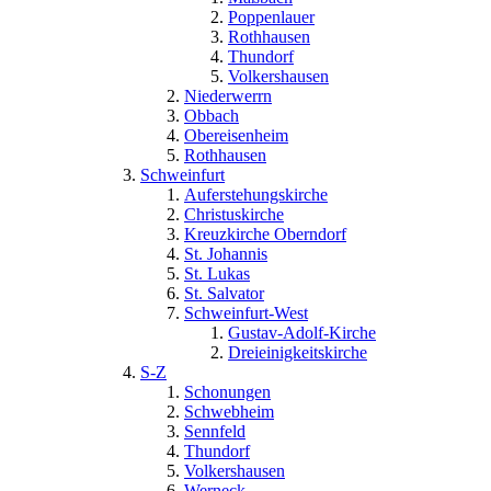
Poppenlauer
Rothhausen
Thundorf
Volkershausen
Niederwerrn
Obbach
Obereisenheim
Rothhausen
Schweinfurt
Auferstehungskirche
Christuskirche
Kreuzkirche Oberndorf
St. Johannis
St. Lukas
St. Salvator
Schweinfurt-West
Gustav-Adolf-Kirche
Dreieinigkeitskirche
S-Z
Schonungen
Schwebheim
Sennfeld
Thundorf
Volkershausen
Werneck