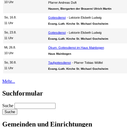
10 Uhr
Pfarrer Andreas Duft
Hausen, Biergarten der Brauerei Ulrich Martin
So, 16.8.
Gottesdienst
Lektorin Elsbeth Ludwig
11 Uhr
Evang.-Luth. Kirche St. Michael Gochsheim
So, 23.8.
Gottesdienst
Lektorin Elsbeth Ludwig
11 Uhr
Evang.-Luth. Kirche St. Michael Gochsheim
Mi, 26.8.
Ökum. Gottesdienst im Haus Mainbogen
10 Uhr
Haus Mainbogen
So, 30.8.
Taufgottesdienst
Pfarrer Tobias Wölfel
11 Uhr
Evang.-Luth. Kirche St. Michael Gochsheim
Mehr...
Suchformular
Suche
Gemeinden und Einrichtungen