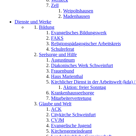
Zell
Weipoltshausen
Madenhausen
Dienste und Werke
Bildung
Evangelisches Bildungswerk
FAKS
Religionspädagogischer Arbeitskreis
Schulreferat
Seelsorge und Hilfe
Augustinum
Diakonisches Werk Schweinfurt
Frauenbund
Haus Marienthal
Kirchlicher Dienst in der Arbeitswelt (kda) /
Aktion: freier Sonntag
Krankenhausseelsorge
Mitarbeitervertretung
Glaube und Welt
ACK
Citykirche Schweinfurt
CVJM
Evangelische Jugend
Kirchengemeindeamt