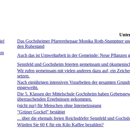
Unter
iel
Das Gochsheimer Pfarrerehepaar Monika Roth-Stumptner und 
den Ruhestand
im
Auch das ist Umweltarbeit in der Gemeinde: Neue Pflanzen 
Sennfeld und Gochsheim feierten gemeinsam und ökumenisch
Wir rufen gemeinsam mit vielen anderen dazu auf, ein Zeich
setzen.
Nach einjährigen intensiven Vorarbeiten der gesamten Grund
eingeweiht.
Die 5. Klassen der Mittelschule Gochsheim haben Gebetsgewo
überraschenden Ergebnissen gekommen.
(nicht nur) für Menschen ohne Internetzugang
"Grüner Gockel" bestätigt
... über die ehemals freien Reichsdörfer Sennfeld und Gochs
Würden Sie 60 € für ein Kilo Kaffee bezahlen?