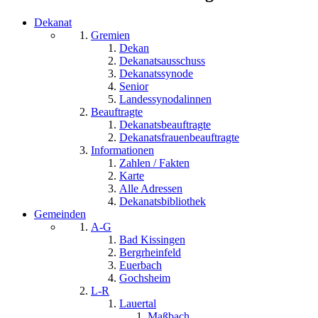
Dekanat
Gremien
Dekan
Dekanatsausschuss
Dekanatssynode
Senior
Landessynodalinnen
Beauftragte
Dekanatsbeauftragte
Dekanatsfrauenbeauftragte
Informationen
Zahlen / Fakten
Karte
Alle Adressen
Dekanatsbibliothek
Gemeinden
A-G
Bad Kissingen
Bergrheinfeld
Euerbach
Gochsheim
L-R
Lauertal
Maßbach