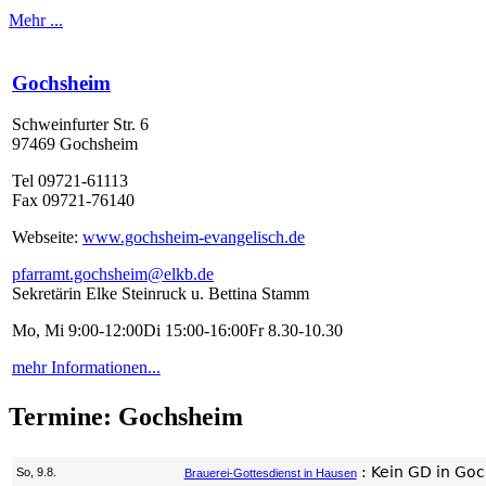
Mehr ...
Gochsheim
Schweinfurter Str. 6
97469 Gochsheim
Tel 09721-61113
Fax 09721-76140
Webseite:
www.gochsheim-evangelisch.de
pfarramt.gochsheim@elkb.de
Sekretärin Elke Steinruck u. Bettina Stamm
Mo, Mi 9:00-12:00Di 15:00-16:00Fr 8.30-10.30
mehr Informationen...
Termine: Gochsheim
:
Kein GD in Go
So, 9.8.
Brauerei-Gottesdienst in Hausen