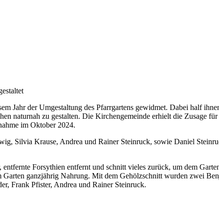
estaltet
m Jahr der Umgestaltung des Pfarrgartens gewidmet. Dabei half ihnen 
n naturnah zu gestalten. Die Kirchengemeinde erhielt die Zusage für d
ßnahme im Oktober 2024.
ig, Silvia Krause, Andrea und Rainer Steinruck, sowie Daniel Steinru
, entfernte Forsythien entfernt und schnitt vieles zurück, um dem Gar
im Garten ganzjährig Nahrung. Mit dem Gehölzschnitt wurden zwei Ben
er, Frank Pfister, Andrea und Rainer Steinruck.