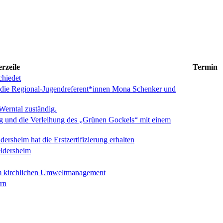
rzeile
Termin
chiedet
 die Regional-Jugendreferent*innen Mona Schenker und
Werntal zuständig.
ung und die Verleihung des „Grünen Gockels“ mit einem
rsheim hat die Erstzertifizierung erhalten
ldersheim
zum kirchlichen Umweltmanagement
rn