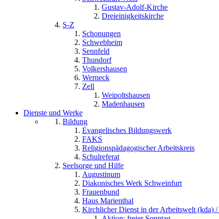
Gustav-Adolf-Kirche
Dreieinigkeitskirche
S-Z
Schonungen
Schwebheim
Sennfeld
Thundorf
Volkershausen
Werneck
Zell
Weipoltshausen
Madenhausen
Dienste und Werke
Bildung
Evangelisches Bildungswerk
FAKS
Religionspädagogischer Arbeitskreis
Schulreferat
Seelsorge und Hilfe
Augustinum
Diakonisches Werk Schweinfurt
Frauenbund
Haus Marienthal
Kirchlicher Dienst in der Arbeitswelt (kda) /
Aktion: freier Sonntag