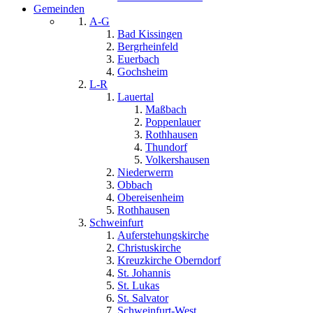
Gemeinden
A-G
Bad Kissingen
Bergrheinfeld
Euerbach
Gochsheim
L-R
Lauertal
Maßbach
Poppenlauer
Rothhausen
Thundorf
Volkershausen
Niederwerrn
Obbach
Obereisenheim
Rothhausen
Schweinfurt
Auferstehungskirche
Christuskirche
Kreuzkirche Oberndorf
St. Johannis
St. Lukas
St. Salvator
Schweinfurt-West