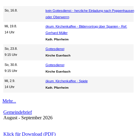
So, 16.8.
kein Gottesdienst - herzliche Einladung nach Poppenhausen
oder Oberwerrn
Mi, 19.8.
ökum. Kirchenkaffee - Bildervortrag über Spanien - Ref.
14 Uhr
Gerhard Müller
Kath. Pfarrheim
So, 23.8.
Gottesdienst
9:15 Uhr
Kirche Euerbach
So, 30.8.
Gottesdienst
9:15 Uhr
Kirche Euerbach
Mi, 2.9.
ökum. Kirchenkaffee - Spiele
14 Uhr
Kath. Pfarrheim
Mehr...
Gemeindebrief
August - September 2026
Klick für Download (PDF)