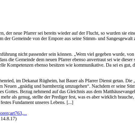
 der neue Pfarrer sei bereits wieder auf der Flucht, so wurden sie ein
r, um der Gemeinde von der Empore aus seine Stimm- und Sangesgewalt z
nführung nicht passender sein können. „Wem viel gegeben wurde, von 
ss die Gemeinde dem neuen Pfarrer ebenso anvertraut sei wie dieser s
ituelle Kompetenzen ebenso besitzen wie kommunikative. Da sei es gut
henried, im Dekanat Rügheim, hat Bauer als Pfarrer Dienst getan. Die 
dem Neuen „gnädig und barmherzig umzugehen“. Nachdem er seine Stimm
es Gottes. Bezug nehmend auf das Gleichnis aus dem Matthäusevangeliu
ehr als genug, stellte der Prediger fest, was es aber wirklich brauche,
 festes Fundament unseres Lebens. [...]
ren;art763,...
 14.8.17)