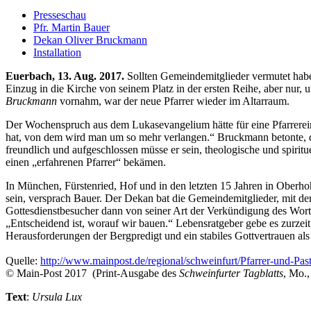
Presseschau
Pfr. Martin Bauer
Dekan Oliver Bruckmann
Installation
Euerbach, 13. Aug. 2017.
Sollten Gemeindemitglieder vermutet haben,
Einzug in die Kirche von seinem Platz in der ersten Reihe, aber nu
Bruckmann
vornahm, war der neue Pfarrer wieder im Altarraum.
Der Wochenspruch aus dem Lukasevangelium hätte für eine Pfarrerei
hat, von dem wird man um so mehr verlangen.“ Bruckmann betonte, da
freundlich und aufgeschlossen müsse er sein, theologische und spir
einen „erfahrenen Pfarrer“ bekämen.
In München, Fürstenried, Hof und in den letzten 15 Jahren in Oberho
sein, versprach Bauer. Der Dekan bat die Gemeindemitglieder, mit 
Gottesdienstbesucher dann von seiner Art der Verkündigung des Wort
„Entscheidend ist, worauf wir bauen.“ Lebensratgeber gebe es zurzeit m
Herausforderungen der Bergpredigt und ein stabiles Gottvertrauen als
Quelle:
http://www.mainpost.de/regional/schweinfurt/Pfarrer-und-Pasto
© Main-Post 2017 (Print-Ausgabe des
Schweinfurter Tagblatts
, Mo.,
Text
:
Ursula Lux