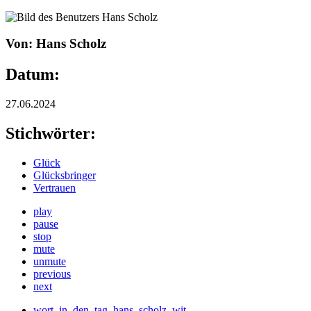
Von: Hans Scholz
Datum:
27.06.2024
Stichwörter:
Glück
Glücksbringer
Vertrauen
play
pause
stop
mute
unmute
previous
next
wort_in_den_tag_hans_scholz_wit_-