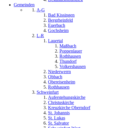
Gemeinden
A-G
Bad Kissingen
Bergrheinfeld
Euerbach
Gochsheim
L-R
Lauertal
Maßbach
Poppenlauer
Rothhausen
Thundorf
Volkershausen
Niederwerrn
Obbach
Obereisenheim
Rothhausen
Schweinfurt
Auferstehungskirche
Christuskirche
Kreuzkirche Oberndorf
St. Johannis
St. Lukas
St. Salvator