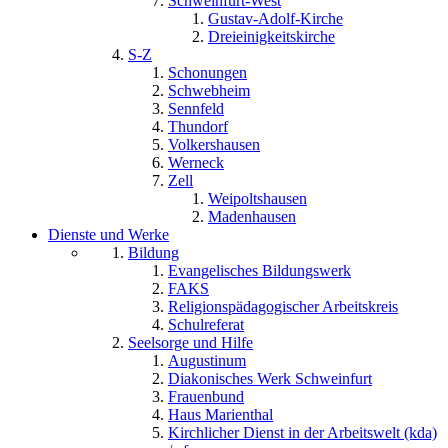
Schweinfurt-West
Gustav-Adolf-Kirche
Dreieinigkeitskirche
S-Z
Schonungen
Schwebheim
Sennfeld
Thundorf
Volkershausen
Werneck
Zell
Weipoltshausen
Madenhausen
Dienste und Werke
Bildung
Evangelisches Bildungswerk
FAKS
Religionspädagogischer Arbeitskreis
Schulreferat
Seelsorge und Hilfe
Augustinum
Diakonisches Werk Schweinfurt
Frauenbund
Haus Marienthal
Kirchlicher Dienst in der Arbeitswelt (kda)