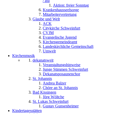
/ afa
Aktion: freier Sonntag
Krankenhausseelsorge
Mitarbeitervertretung
Glaube und Welt
ACK
Citykirche Schweinfurt
CVJM
Evangelische Jugend
Kirchengemeindeamt
Landeskirchliche Gemeinschaft
Umwelt
Kirchenmusik
dekanatsweit
Veranstaltungshinweise
Junge Stimmen Schweinfurt
Dekanatsposaunenchor
St. Johannis
Andrea Balzer
Chöre an St. Johannis
Bad Kissingen
Jörg Wöltche
St. Lukas Schweinfurt
Gustav Gunsenheimer
Kindertagesstätten