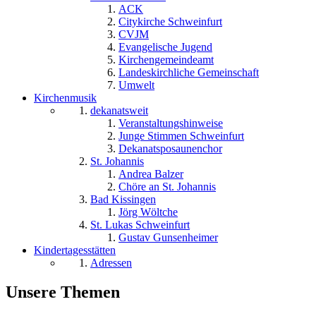
ACK
Citykirche Schweinfurt
CVJM
Evangelische Jugend
Kirchengemeindeamt
Landeskirchliche Gemeinschaft
Umwelt
Kirchenmusik
dekanatsweit
Veranstaltungshinweise
Junge Stimmen Schweinfurt
Dekanatsposaunenchor
St. Johannis
Andrea Balzer
Chöre an St. Johannis
Bad Kissingen
Jörg Wöltche
St. Lukas Schweinfurt
Gustav Gunsenheimer
Kindertagesstätten
Adressen
Unsere Themen