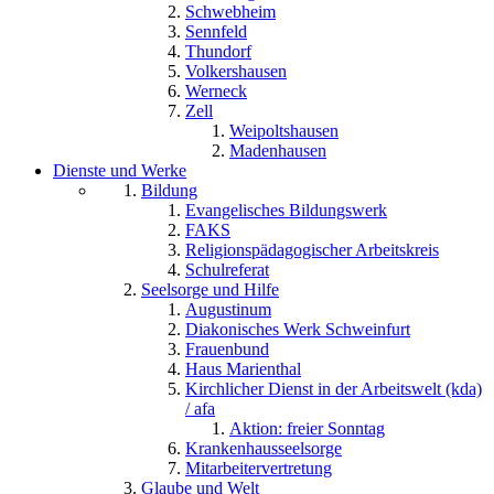
Schwebheim
Sennfeld
Thundorf
Volkershausen
Werneck
Zell
Weipoltshausen
Madenhausen
Dienste und Werke
Bildung
Evangelisches Bildungswerk
FAKS
Religionspädagogischer Arbeitskreis
Schulreferat
Seelsorge und Hilfe
Augustinum
Diakonisches Werk Schweinfurt
Frauenbund
Haus Marienthal
Kirchlicher Dienst in der Arbeitswelt (kda)
/ afa
Aktion: freier Sonntag
Krankenhausseelsorge
Mitarbeitervertretung
Glaube und Welt