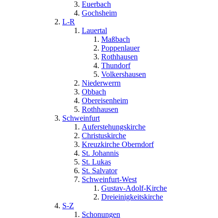
Euerbach
Gochsheim
L-R
Lauertal
Maßbach
Poppenlauer
Rothhausen
Thundorf
Volkershausen
Niederwerrn
Obbach
Obereisenheim
Rothhausen
Schweinfurt
Auferstehungskirche
Christuskirche
Kreuzkirche Oberndorf
St. Johannis
St. Lukas
St. Salvator
Schweinfurt-West
Gustav-Adolf-Kirche
Dreieinigkeitskirche
S-Z
Schonungen