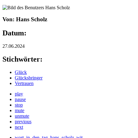
Von: Hans Scholz
Datum:
27.06.2024
Stichwörter:
Glück
Glücksbringer
Vertrauen
play
pause
stop
mute
unmute
previous
next
wort_in_den_tag_hans_scholz_wit_-