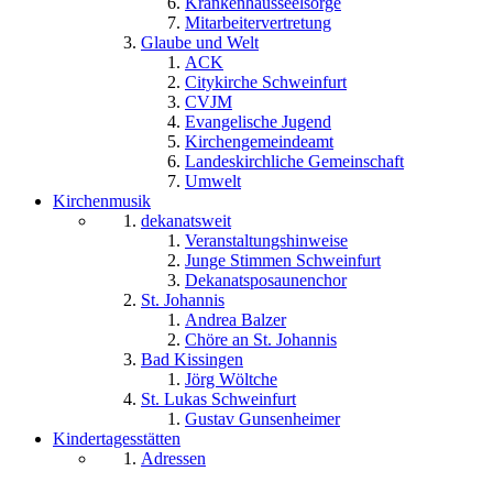
Krankenhausseelsorge
Mitarbeitervertretung
Glaube und Welt
ACK
Citykirche Schweinfurt
CVJM
Evangelische Jugend
Kirchengemeindeamt
Landeskirchliche Gemeinschaft
Umwelt
Kirchenmusik
dekanatsweit
Veranstaltungshinweise
Junge Stimmen Schweinfurt
Dekanatsposaunenchor
St. Johannis
Andrea Balzer
Chöre an St. Johannis
Bad Kissingen
Jörg Wöltche
St. Lukas Schweinfurt
Gustav Gunsenheimer
Kindertagesstätten
Adressen