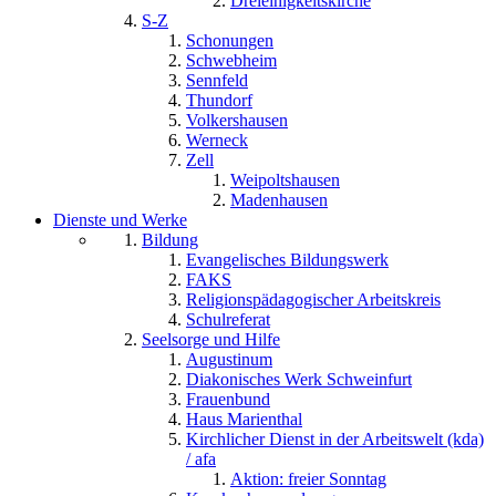
Dreieinigkeitskirche
S-Z
Schonungen
Schwebheim
Sennfeld
Thundorf
Volkershausen
Werneck
Zell
Weipoltshausen
Madenhausen
Dienste und Werke
Bildung
Evangelisches Bildungswerk
FAKS
Religionspädagogischer Arbeitskreis
Schulreferat
Seelsorge und Hilfe
Augustinum
Diakonisches Werk Schweinfurt
Frauenbund
Haus Marienthal
Kirchlicher Dienst in der Arbeitswelt (kda)
/ afa
Aktion: freier Sonntag