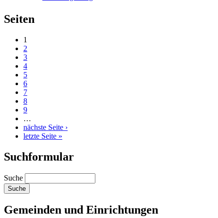
Seiten
1
2
3
4
5
6
7
8
9
…
nächste Seite ›
letzte Seite »
Suchformular
Suche
Gemeinden und Einrichtungen