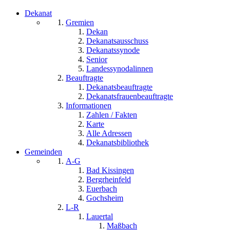
Dekanat
Gremien
Dekan
Dekanatsausschuss
Dekanatssynode
Senior
Landessynodalinnen
Beauftragte
Dekanatsbeauftragte
Dekanatsfrauenbeauftragte
Informationen
Zahlen / Fakten
Karte
Alle Adressen
Dekanatsbibliothek
Gemeinden
A-G
Bad Kissingen
Bergrheinfeld
Euerbach
Gochsheim
L-R
Lauertal
Maßbach