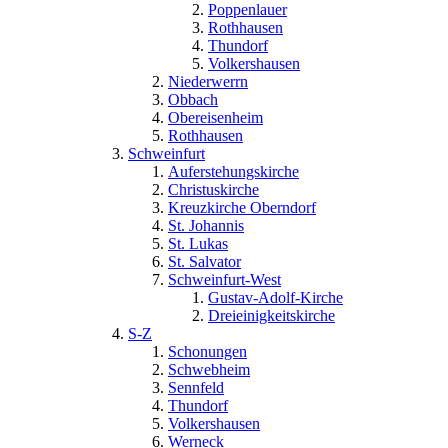
Poppenlauer
Rothhausen
Thundorf
Volkershausen
Niederwerrn
Obbach
Obereisenheim
Rothhausen
Schweinfurt
Auferstehungskirche
Christuskirche
Kreuzkirche Oberndorf
St. Johannis
St. Lukas
St. Salvator
Schweinfurt-West
Gustav-Adolf-Kirche
Dreieinigkeitskirche
S-Z
Schonungen
Schwebheim
Sennfeld
Thundorf
Volkershausen
Werneck