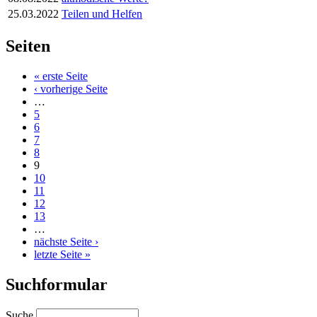
25.03.2022
Teilen und Helfen
Seiten
« erste Seite
‹ vorherige Seite
…
5
6
7
8
9
10
11
12
13
…
nächste Seite ›
letzte Seite »
Suchformular
Suche