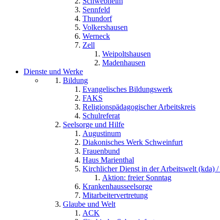
Schwebheim
Sennfeld
Thundorf
Volkershausen
Werneck
Zell
Weipoltshausen
Madenhausen
Dienste und Werke
Bildung
Evangelisches Bildungswerk
FAKS
Religionspädagogischer Arbeitskreis
Schulreferat
Seelsorge und Hilfe
Augustinum
Diakonisches Werk Schweinfurt
Frauenbund
Haus Marienthal
Kirchlicher Dienst in der Arbeitswelt (kda) /
Aktion: freier Sonntag
Krankenhausseelsorge
Mitarbeitervertretung
Glaube und Welt
ACK