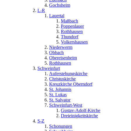
Gochsheim
L-R
Lauertal
Maßbach
Poppenlauer
Rothhausen
Thundorf
Volkershausen
Niederwerrn
Obbach
Obereisenheim
Rothhausen
Schweinfurt
Auferstehungskirche
Christuskirche
Kreuzkirche Oberndorf
St. Johannis
St. Lukas
St. Salvator
Schweinfurt-West
Gustav-Adolf-Kirche
Dreieinigkeitskirche
S-Z
Schonungen