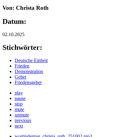
Von: Christa Roth
Datum:
02.10.2025
Stichwörter:
Deutsche Einheit
Frieden
Demonstration
Gebet
Friedensgebet
play
pause
stop
mute
unmute
previous
next
wortindentag_christa_roth_251002.mp3