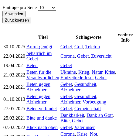
Einträge pro Seite
weitere
Titel
Schlagworte
Info
30.10.2025
Anruf genügt
Gebet
,
Gott
,
Telefon
beharrlich im
22.04.2020
Corona
,
Gebet
,
Zuversicht
Gebet
19.04.2021
Beten
Gebet
Beten für die
Ukraine
,
Krieg
,
Natur
,
Krise
,
21.03.2022
Verantwortlichen
Endzeitrede Jesu
,
Gebet
Beten gegen
Gebet
,
Gesundheit
,
22.04.2021
Alzheimer
Alzheimer
Beten gegen
Gebet
,
Gesundheit
,
01.10.2013
Alzheimer
Alzheimer
,
Vorbeugung
27.05.2025
Beten verbindet
Gebet
,
Gemeinschaft
Dankbarkeit
,
Dank an Gott
,
25.03.2021
Bitte und danke
Bitte
,
Gebet
07.02.2022
Blick nach oben
Gebet
,
Vaterunser
Corona
,
Krise
,
Not
,