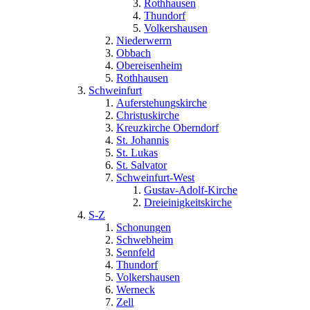
Rothhausen
Thundorf
Volkershausen
Niederwerrn
Obbach
Obereisenheim
Rothhausen
Schweinfurt
Auferstehungskirche
Christuskirche
Kreuzkirche Oberndorf
St. Johannis
St. Lukas
St. Salvator
Schweinfurt-West
Gustav-Adolf-Kirche
Dreieinigkeitskirche
S-Z
Schonungen
Schwebheim
Sennfeld
Thundorf
Volkershausen
Werneck
Zell