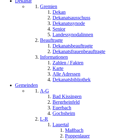
Dekanat
Gremien
Dekan
Dekanatsausschuss
Dekanatssynode
Senior
Landessynodalinnen
Beauftragte
Dekanatsbeauftragte
Dekanatsfrauenbeauftragte
Informationen
Zahlen / Fakten
Karte
Alle Adressen
Dekanatsbibliothek
Gemeinden
A-G
Bad Kissingen
Bergrheinfeld
Euerbach
Gochsheim
L-R
Lauertal
Maßbach
Poppenlauer