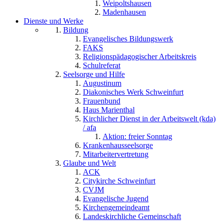
Weipoltshausen
Madenhausen
Dienste und Werke
Bildung
Evangelisches Bildungswerk
FAKS
Religionspädagogischer Arbeitskreis
Schulreferat
Seelsorge und Hilfe
Augustinum
Diakonisches Werk Schweinfurt
Frauenbund
Haus Marienthal
Kirchlicher Dienst in der Arbeitswelt (kda)
/ afa
Aktion: freier Sonntag
Krankenhausseelsorge
Mitarbeitervertretung
Glaube und Welt
ACK
Citykirche Schweinfurt
CVJM
Evangelische Jugend
Kirchengemeindeamt
Landeskirchliche Gemeinschaft