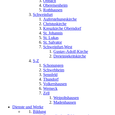
Obbach
Obereisenheim
Rothhausen
Schweinfurt
Auferstehungskirche
Christuskirche
Kreuzkirche Oberndorf
St. Johannis
St. Lukas
St. Salvator
Schweinfurt-West
Gustav-Adolf-Kirche
Dreieinigkeitskirche
S-Z
Schonungen
Schwebheim
Sennfeld
Thundorf
Volkershausen
Werneck
Zell
Weipoltshausen
Madenhausen
Dienste und Werke
Bildung