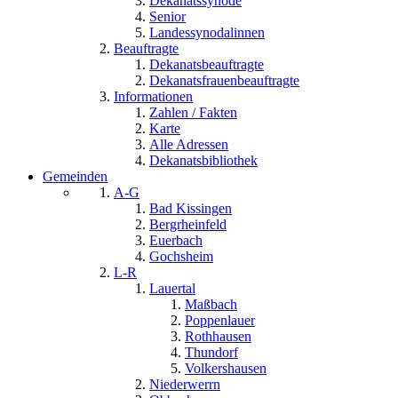
Dekanatssynode
Senior
Landessynodalinnen
Beauftragte
Dekanatsbeauftragte
Dekanatsfrauenbeauftragte
Informationen
Zahlen / Fakten
Karte
Alle Adressen
Dekanatsbibliothek
Gemeinden
A-G
Bad Kissingen
Bergrheinfeld
Euerbach
Gochsheim
L-R
Lauertal
Maßbach
Poppenlauer
Rothhausen
Thundorf
Volkershausen
Niederwerrn