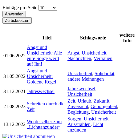
Einträge pro Seite
weitere
Titel
Schlagworte
Info
Angst und
Unsicherheit: Alle
Angst
,
Unsicherheit
,
01.06.2022
eure Sorge werft
Nachrichten
,
Vertrauen
auf Ihn!
Angst und
Unsicherheit
,
Solidarität
,
31.05.2022
Unsicherheit:
andere Meinungen
Goldene Regel
Jahreswechsel
,
31.12.2021
Jahreswechsel
Unsicherheit
Zeit
,
Urlaub
,
Zukunft
,
Schreiten durch die
21.08.2023
Zuversicht
,
Geborgenheit
,
Zeit
Begleitung
,
Unsicherheit
Sorgen
,
Unsicherheit
,
Werde selber zum
13.12.2022
Ausstrahlen
,
Licht
„Lichttanzünder“
anzünden