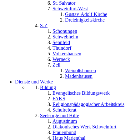
St. Salvator
Schweinfurt-West
Gustav-Adolf-Kirche
Dreieinigkeitskirche
S-Z
Schonungen
Schwebheim
Sennfeld
Thundorf
Volkershausen
Werneck
Zell
Weipoltshausen
Madenhausen
Dienste und Werke
Bildung
Evangelisches Bildungswerk
FAKS
Religionspädagogischer Arbeitskreis
Schulreferat
Seelsorge und Hilfe
Augustinum
Diakonisches Werk Schweinfurt
Frauenbund
Haus Marienthal