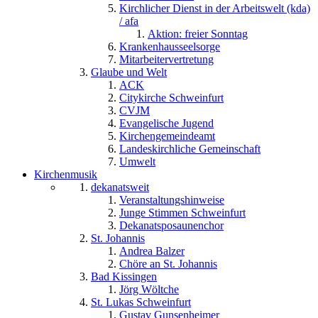
Kirchlicher Dienst in der Arbeitswelt (kda)
/ afa
Aktion: freier Sonntag
Krankenhausseelsorge
Mitarbeitervertretung
Glaube und Welt
ACK
Citykirche Schweinfurt
CVJM
Evangelische Jugend
Kirchengemeindeamt
Landeskirchliche Gemeinschaft
Umwelt
Kirchenmusik
dekanatsweit
Veranstaltungshinweise
Junge Stimmen Schweinfurt
Dekanatsposaunenchor
St. Johannis
Andrea Balzer
Chöre an St. Johannis
Bad Kissingen
Jörg Wöltche
St. Lukas Schweinfurt
Gustav Gunsenheimer