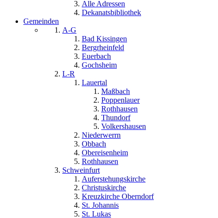
Alle Adressen
Dekanatsbibliothek
Gemeinden
A-G
Bad Kissingen
Bergrheinfeld
Euerbach
Gochsheim
L-R
Lauertal
Maßbach
Poppenlauer
Rothhausen
Thundorf
Volkershausen
Niederwerrn
Obbach
Obereisenheim
Rothhausen
Schweinfurt
Auferstehungskirche
Christuskirche
Kreuzkirche Oberndorf
St. Johannis
St. Lukas