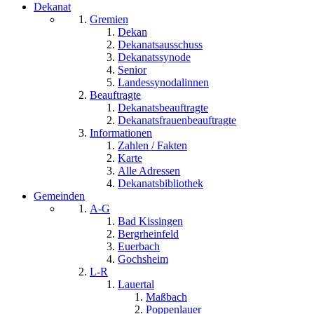
Dekanat
Gremien
Dekan
Dekanatsausschuss
Dekanatssynode
Senior
Landessynodalinnen
Beauftragte
Dekanatsbeauftragte
Dekanatsfrauenbeauftragte
Informationen
Zahlen / Fakten
Karte
Alle Adressen
Dekanatsbibliothek
Gemeinden
A-G
Bad Kissingen
Bergrheinfeld
Euerbach
Gochsheim
L-R
Lauertal
Maßbach
Poppenlauer