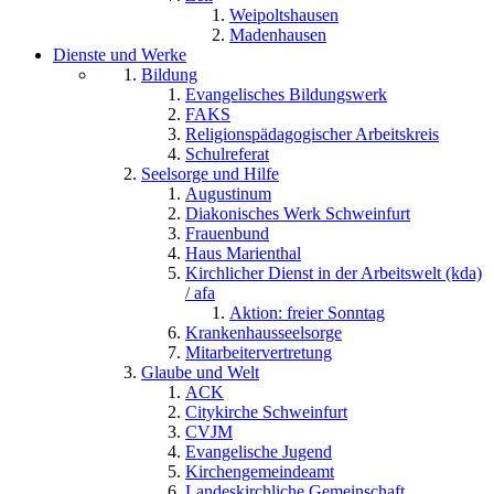
Weipoltshausen
Madenhausen
Dienste und Werke
Bildung
Evangelisches Bildungswerk
FAKS
Religionspädagogischer Arbeitskreis
Schulreferat
Seelsorge und Hilfe
Augustinum
Diakonisches Werk Schweinfurt
Frauenbund
Haus Marienthal
Kirchlicher Dienst in der Arbeitswelt (kda)
/ afa
Aktion: freier Sonntag
Krankenhausseelsorge
Mitarbeitervertretung
Glaube und Welt
ACK
Citykirche Schweinfurt
CVJM
Evangelische Jugend
Kirchengemeindeamt
Landeskirchliche Gemeinschaft