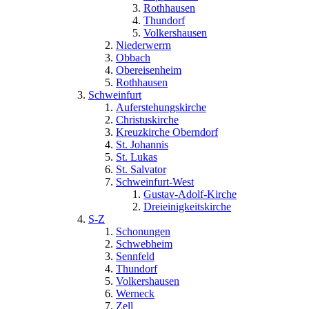
Rothhausen
Thundorf
Volkershausen
Niederwerrn
Obbach
Obereisenheim
Rothhausen
Schweinfurt
Auferstehungskirche
Christuskirche
Kreuzkirche Oberndorf
St. Johannis
St. Lukas
St. Salvator
Schweinfurt-West
Gustav-Adolf-Kirche
Dreieinigkeitskirche
S-Z
Schonungen
Schwebheim
Sennfeld
Thundorf
Volkershausen
Werneck
Zell