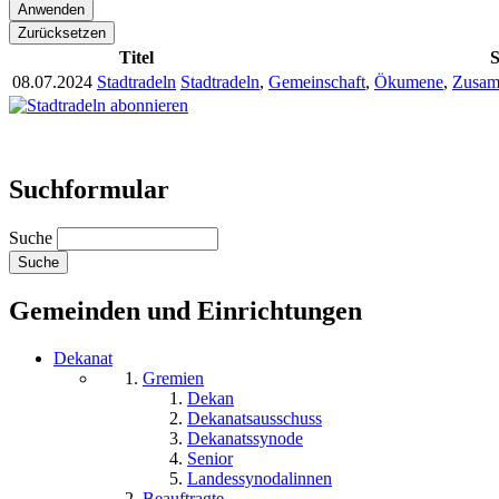
Titel
S
08.07.2024
Stadtradeln
Stadtradeln
,
Gemeinschaft
,
Ökumene
,
Zusam
Suchformular
Suche
Gemeinden und Einrichtungen
Dekanat
Gremien
Dekan
Dekanatsausschuss
Dekanatssynode
Senior
Landessynodalinnen
Beauftragte