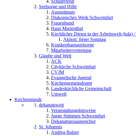
Schulreferat
Seelsorge und Hilfe
Augustinum
Diakonisches Werk Schweinfurt
Frauenbund
Haus Marienthal
Kirchlicher Dienst in der Arbeitswelt (kda) /
Aktion: freier Sonntag
Krankenhausseelsorge
Mitarbeitervertretung
Glaube und Welt
ACK
Citykirche Schweinfurt
CVJM
Evangelische Jugend
Kirchengemeindeamt
Landeskirchliche Gemeinschaft
Umwelt
Kirchenmusik
dekanatsweit
Veranstaltungshinweise
Junge Stimmen Schweinfurt
Dekanatsposaunenchor
St. Johannis
Andrea Balzer