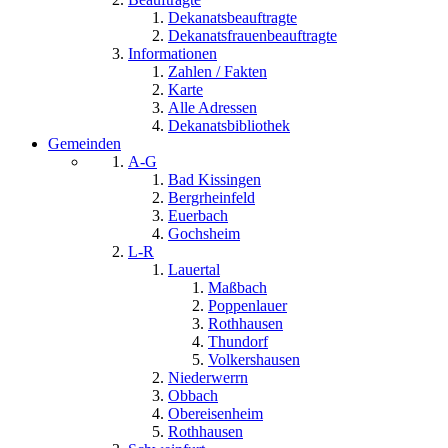
Dekanatsbeauftragte
Dekanatsfrauenbeauftragte
Informationen
Zahlen / Fakten
Karte
Alle Adressen
Dekanatsbibliothek
Gemeinden
A-G
Bad Kissingen
Bergrheinfeld
Euerbach
Gochsheim
L-R
Lauertal
Maßbach
Poppenlauer
Rothhausen
Thundorf
Volkershausen
Niederwerrn
Obbach
Obereisenheim
Rothhausen