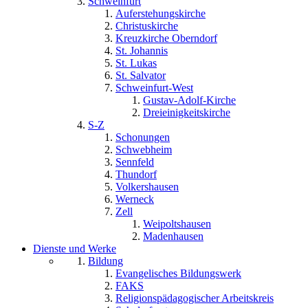
Schweinfurt
Auferstehungskirche
Christuskirche
Kreuzkirche Oberndorf
St. Johannis
St. Lukas
St. Salvator
Schweinfurt-West
Gustav-Adolf-Kirche
Dreieinigkeitskirche
S-Z
Schonungen
Schwebheim
Sennfeld
Thundorf
Volkershausen
Werneck
Zell
Weipoltshausen
Madenhausen
Dienste und Werke
Bildung
Evangelisches Bildungswerk
FAKS
Religionspädagogischer Arbeitskreis