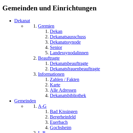
Gemeinden und Einrichtungen
Dekanat
Gremien
Dekan
Dekanatsausschuss
Dekanatssynode
Senior
Landessynodalinnen
Beauftragte
Dekanatsbeauftragte
Dekanatsfrauenbeauftragte
Informationen
Zahlen / Fakten
Karte
Alle Adressen
Dekanatsbibliothek
Gemeinden
A-G
Bad Kissingen
Bergrheinfeld
Euerbach
Gochsheim
L-R