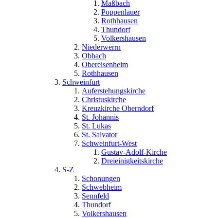
Maßbach
Poppenlauer
Rothhausen
Thundorf
Volkershausen
Niederwerrn
Obbach
Obereisenheim
Rothhausen
Schweinfurt
Auferstehungskirche
Christuskirche
Kreuzkirche Oberndorf
St. Johannis
St. Lukas
St. Salvator
Schweinfurt-West
Gustav-Adolf-Kirche
Dreieinigkeitskirche
S-Z
Schonungen
Schwebheim
Sennfeld
Thundorf
Volkershausen