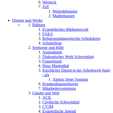
Werneck
Zell
Weipoltshausen
Madenhausen
Dienste und Werke
Bildung
Evangelisches Bildungswerk
FAKS
Religionspädagogischer Arbeitskreis
Schulreferat
Seelsorge und Hilfe
Augustinum
Diakonisches Werk Schweinfurt
Frauenbund
Haus Marienthal
Kirchlicher Dienst in der Arbeitswelt (kda)
/ afa
Aktion: freier Sonntag
Krankenhausseelsorge
Mitarbeitervertretung
Glaube und Welt
ACK
Citykirche Schweinfurt
CVJM
Evangelische Jugend