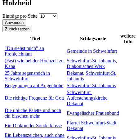
Holzheid
Einträge pro Seite
weitere
Titel
Schlagworte
Info
"Du siehst mich" an
Gemeinde in Schweinfurt
Fronleichnam
(Fast) wie bei der Hochzeit zu
Schweinfurt-St. Johannis
,
Kana
Diakonisches Werk
25 Jahre segensreich in
Dekanat
,
Schweinfurt-St.
Schweinfurt
Johannis
Begegnungen auf Augenhöhe
Schweinfurt-St. Johannis
Schweinfurt-
Die richtige Frequenz für Gott
Auferstehungskirche
,
Dekanat
Die übliche Palette und noch
Evangelischer Frauenbund
ein bisschen mehr
Pfarrei Schweinfurt-Stadt
,
Ein Diakon der Sonderklasse
Dekanat
Ein Lebenszeichen, auch ohne
Schweinfurt-St. Johannis