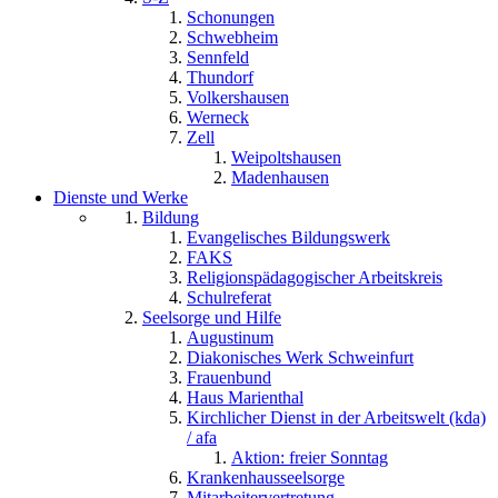
Schonungen
Schwebheim
Sennfeld
Thundorf
Volkershausen
Werneck
Zell
Weipoltshausen
Madenhausen
Dienste und Werke
Bildung
Evangelisches Bildungswerk
FAKS
Religionspädagogischer Arbeitskreis
Schulreferat
Seelsorge und Hilfe
Augustinum
Diakonisches Werk Schweinfurt
Frauenbund
Haus Marienthal
Kirchlicher Dienst in der Arbeitswelt (kda)
/ afa
Aktion: freier Sonntag
Krankenhausseelsorge
Mitarbeitervertretung