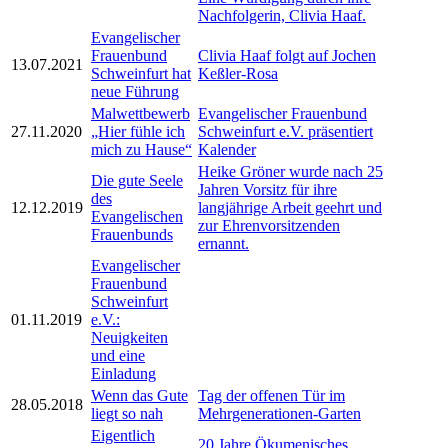
Nachfolgerin, Clivia Haaf.
Evangelischer
Frauenbund
Clivia Haaf folgt auf Jochen
13.07.2021
Schweinfurt hat
Keßler-Rosa
neue Führung
Malwettbewerb
Evangelischer Frauenbund
27.11.2020
„Hier fühle ich
Schweinfurt e.V. präsentiert
mich zu Hause“
Kalender
Heike Gröner wurde nach 25
Die gute Seele
Jahren Vorsitz für ihre
des
12.12.2019
langjährige Arbeit geehrt und
Evangelischen
zur Ehrenvorsitzenden
Frauenbunds
ernannt.
Evangelischer
Frauenbund
Schweinfurt
01.11.2019
e.V.:
Neuigkeiten
und eine
Einladung
Wenn das Gute
Tag der offenen Tür im
28.05.2018
liegt so nah
Mehrgenerationen-Garten
Eigentlich
20 Jahre Ökumenisches