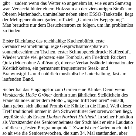
gibt – zudem wenn das Wetter so angenehm ist, wie es am Samstag
war. Versteckt hinter einem Holzzaun an der vierspurigen Straße am
Oberen Marienbach, unmittelbar neben einer ESSO-Tankstelle, liegt
der Mehrgenerationengarten, offiziell: „Garten der Begegnung“.
Man brauchte nur dem Besucherstrom zu folgen, um ihn problemlos
zu finden.
Erster Blickfang: das reichhaltige Kuchenbüfett, erste
Geräuschwahrnehmung: rege Gesprächsatmosphäre an
sonnenbeschirmten Tischen, erster Schnuppereindruck: Kaffeeduft.
Wieder wurde viel geboten: eine Tombola, ein Friedrich-Rückert-
Quiz (leider ohne Auflösung), diverse Verkaufsstände internationaler
Köstlichkeiten, ein permanent frequentierter Steak- und
Bratwurstgrill - und natürlich musikalische Unterhaltung, fast am
laufenden Band.
Sicher hat das Eingangstor zum Garten eine Klinke. Denn wenn
Vorsitzende Heike Gröner
dorthin zum jährlichen Stelldichein des
Frauenbundes unter dem Motto „Jugend trifft Senioren“ einlädt,
dann geben sich allemal Promis die Klinke in die Hand. Weil dieser
Treff traditionell immer in den Schweinfurter Seniorenwochen liegt,
begrüßte sie als Ersten
Diakon Norbert Holzheid.
In seiner Funktion
als Vorsitzender des Seniorenbeirates der Stadt hielt er eine Laudatio
auf diesen „festen Programmpunkt“. Zwar ist der Garten noch nicht
so alt wie die Seniorenwochen, die zum 34. Mal stattfanden, aber