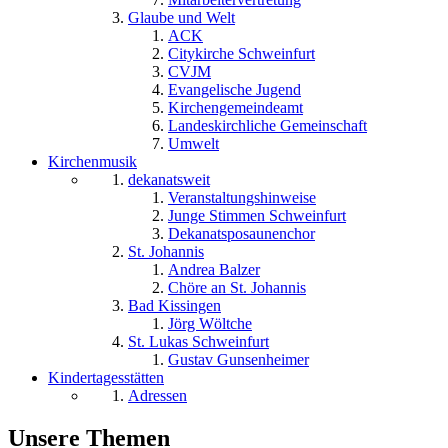
Glaube und Welt
ACK
Citykirche Schweinfurt
CVJM
Evangelische Jugend
Kirchengemeindeamt
Landeskirchliche Gemeinschaft
Umwelt
Kirchenmusik
dekanatsweit
Veranstaltungshinweise
Junge Stimmen Schweinfurt
Dekanatsposaunenchor
St. Johannis
Andrea Balzer
Chöre an St. Johannis
Bad Kissingen
Jörg Wöltche
St. Lukas Schweinfurt
Gustav Gunsenheimer
Kindertagesstätten
Adressen
Unsere Themen