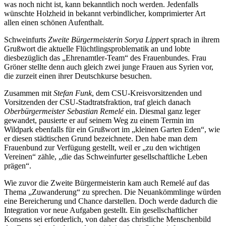
was noch nicht ist, kann bekanntlich noch werden. Jedenfalls
wünschte Holzheid in bekannt verbindlicher, komprimierter Art
allen einen schönen Aufenthalt.
Schweinfurts
Zweite Bürgermeisterin Sorya Lippert
sprach in ihrem
Grußwort die aktuelle Flüchtlingsproblematik an und lobte
diesbezüglich das „Ehrenamtler-Team“ des Frauenbundes. Frau
Gröner stellte denn auch gleich zwei junge Frauen aus Syrien vor,
die zurzeit einen ihrer Deutschkurse besuchen.
Zusammen mit
Stefan Funk
, dem CSU-Kreisvorsitzenden und
Vorsitzenden der CSU-Stadtratsfraktion, traf gleich danach
Oberbürgermeister Sebastian Remelé
ein. Diesmal ganz leger
gewandet, pausierte er auf seinem Weg zu einem Termin im
Wildpark ebenfalls für ein Grußwort im „kleinen Garten Eden“, wie
er diesen städtischen Grund bezeichnete. Den habe man dem
Frauenbund zur Verfügung gestellt, weil er „zu den wichtigen
Vereinen“ zähle, „die das Schweinfurter gesellschaftliche Leben
prägen“.
Wie zuvor die Zweite Bürgermeisterin kam auch Remelé auf das
Thema „Zuwanderung“ zu sprechen. Die Neuankömmlinge würden
eine Bereicherung und Chance darstellen. Doch werde dadurch die
Integration vor neue Aufgaben gestellt. Ein gesellschaftlicher
Konsens sei erforderlich, von daher das christliche Menschenbild