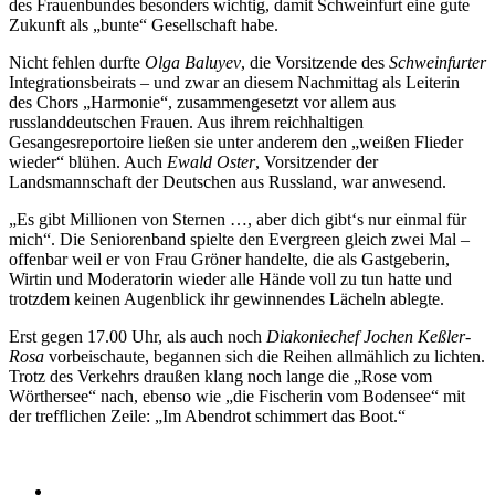
des Frauenbundes besonders wichtig, damit Schweinfurt eine gute
Zukunft als „bunte“ Gesellschaft habe.
Nicht fehlen durfte
Olga Baluyev
, die Vorsitzende des
Schweinfurter
Integrationsbeirats – und zwar an diesem Nachmittag als Leiterin
des Chors „Harmonie“, zusammengesetzt vor allem aus
russlanddeutschen Frauen. Aus ihrem reichhaltigen
Gesangesreportoire ließen sie unter anderem den „weißen Flieder
wieder“ blühen. Auch
Ewald Oster
, Vorsitzender der
Landsmannschaft der Deutschen aus Russland, war anwesend.
„Es gibt Millionen von Sternen …, aber dich gibt‘s nur einmal für
mich“. Die Seniorenband spielte den Evergreen gleich zwei Mal –
offenbar weil er von Frau Gröner handelte, die als Gastgeberin,
Wirtin und Moderatorin wieder alle Hände voll zu tun hatte und
trotzdem keinen Augenblick ihr gewinnendes Lächeln ablegte.
Erst gegen 17.00 Uhr, als auch noch
Diakoniechef Jochen Keßler-
Rosa
vorbeischaute, begannen sich die Reihen allmählich zu lichten.
Trotz des Verkehrs draußen klang noch lange die „Rose vom
Wörthersee“ nach, ebenso wie „die Fischerin vom Bodensee“ mit
der trefflichen Zeile: „Im Abendrot schimmert das Boot.“