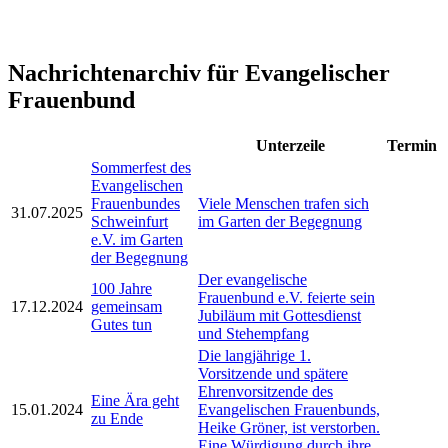
Nachrichtenarchiv für Evangelischer
Frauenbund
Unterzeile
Termin
Sommerfest des
Evangelischen
Frauenbundes
Viele Menschen trafen sich
31.07.2025
Schweinfurt
im Garten der Begegnung
e.V. im Garten
der Begegnung
Der evangelische
100 Jahre
Frauenbund e.V. feierte sein
17.12.2024
gemeinsam
Jubiläum mit Gottesdienst
Gutes tun
und Stehempfang
Die langjährige 1.
Vorsitzende und spätere
Ehrenvorsitzende des
Eine Ära geht
15.01.2024
Evangelischen Frauenbunds,
zu Ende
Heike Gröner, ist verstorben.
Eine Würdigung durch ihre