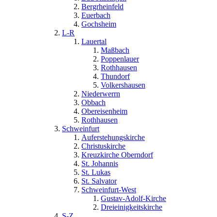
Bergrheinfeld
Euerbach
Gochsheim
L-R
Lauertal
Maßbach
Poppenlauer
Rothhausen
Thundorf
Volkershausen
Niederwerrn
Obbach
Obereisenheim
Rothhausen
Schweinfurt
Auferstehungskirche
Christuskirche
Kreuzkirche Oberndorf
St. Johannis
St. Lukas
St. Salvator
Schweinfurt-West
Gustav-Adolf-Kirche
Dreieinigkeitskirche
S-Z