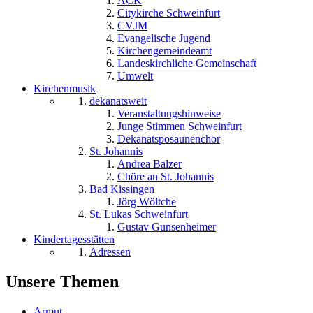
ACK
Citykirche Schweinfurt
CVJM
Evangelische Jugend
Kirchengemeindeamt
Landeskirchliche Gemeinschaft
Umwelt
Kirchenmusik
dekanatsweit
Veranstaltungshinweise
Junge Stimmen Schweinfurt
Dekanatsposaunenchor
St. Johannis
Andrea Balzer
Chöre an St. Johannis
Bad Kissingen
Jörg Wöltche
St. Lukas Schweinfurt
Gustav Gunsenheimer
Kindertagesstätten
Adressen
Unsere Themen
Armut