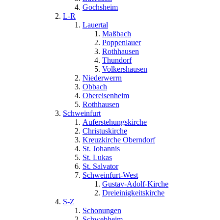
Gochsheim
L-R
Lauertal
Maßbach
Poppenlauer
Rothhausen
Thundorf
Volkershausen
Niederwerrn
Obbach
Obereisenheim
Rothhausen
Schweinfurt
Auferstehungskirche
Christuskirche
Kreuzkirche Oberndorf
St. Johannis
St. Lukas
St. Salvator
Schweinfurt-West
Gustav-Adolf-Kirche
Dreieinigkeitskirche
S-Z
Schonungen
Schwebheim