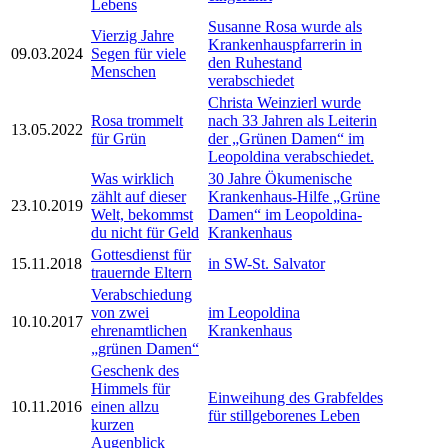
Lebens
Susanne Rosa wurde als
Vierzig Jahre
Krankenhauspfarrerin in
09.03.2024
Segen für viele
den Ruhestand
Menschen
verabschiedet
Christa Weinzierl wurde
Rosa trommelt
nach 33 Jahren als Leiterin
13.05.2022
für Grün
der „Grünen Damen“ im
Leopoldina verabschiedet.
Was wirklich
30 Jahre Ökumenische
zählt auf dieser
Krankenhaus-Hilfe „Grüne
23.10.2019
Welt, bekommst
Damen“ im Leopoldina-
du nicht für Geld
Krankenhaus
Gottesdienst für
15.11.2018
in SW-St. Salvator
trauernde Eltern
Verabschiedung
von zwei
im Leopoldina
10.10.2017
ehrenamtlichen
Krankenhaus
„grünen Damen“
Geschenk des
Himmels für
Einweihung des Grabfeldes
10.11.2016
einen allzu
für stillgeborenes Leben
kurzen
Augenblick