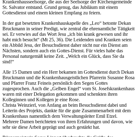
Krankenhausseelsorge, die aus der Seelsorge der Kirchengemeinde
St. Salvator entstand. Grund genug, das Jubiläum mit einem
Gottesdienst und einem kleinen Empfang zu feiern.
In der gut besetzten Krankenhauskapelle des „Leo“ betonte Dekan
Bruckmann in seiner Predigt, wie zentral die ehrenamtliche Tätigkeit
sei. Er verwies auf das Wort Jesu „ich bin krank gewesen und ihr
habt mich besucht“ (Mt 25, 36). Die Leidenden und Kranken seien
ein Abbild Jesu, der Besuchsdienst daher nicht nur ein Dienst am
Nächsten, sondern auch ein Gottes-Dienst. Für vieles habe das
Personal naturgemäß keine Zeit. „Welch ein Glück, dass Sie da
sind!“
Alle 15 Damen und ein Herr bekamen im Gottesdienst durch Dekan
Bruckmann und die Krankenhausgeistlichen Pfarrerin Susanne Rosa
und Pfarrer Franz Feineis persönlich den Segen Gottes
zugesprochen. Auch die „Gelben Engel“ vom St. Josefskrankenhaus
waren mit einer Delegation gekommen und schenkten ihren
Kolleginnen und Kollegen je eine Rose.
Christa Weinzierl, von Anfang an beim Besuchsdienst dabei und
Leiterin des Projekts, dankte für die gute Zusammenarbeit mit dem
Krankenhaus namentlich dem Verwaltungsleiter Emil Etzel.
Mehrere Damen berichteten von ihren Erfahrungen und davon, wie
sehr sie diese Arbeit geprägt und auch gestärkt hat.