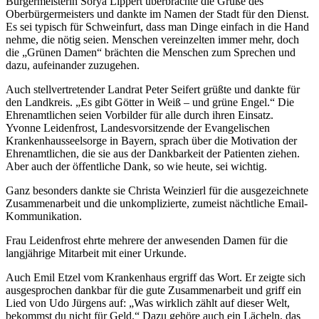
Bürgermeisterin Sorya Lippert überbrachte die Grüße des
Oberbürgermeisters und dankte im Namen der Stadt für den Dienst.
Es sei typisch für Schweinfurt, dass man Dinge einfach in die Hand
nehme, die nötig seien. Menschen vereinzelten immer mehr, doch
die „Grünen Damen“ brächten die Menschen zum Sprechen und
dazu, aufeinander zuzugehen.
Auch stellvertretender Landrat Peter Seifert grüßte und dankte für
den Landkreis. „Es gibt Götter in Weiß – und grüne Engel.“ Die
Ehrenamtlichen seien Vorbilder für alle durch ihren Einsatz.
Yvonne Leidenfrost, Landesvorsitzende der Evangelischen
Krankenhausseelsorge in Bayern, sprach über die Motivation der
Ehrenamtlichen, die sie aus der Dankbarkeit der Patienten ziehen.
Aber auch der öffentliche Dank, so wie heute, sei wichtig.
Ganz besonders dankte sie Christa Weinzierl für die ausgezeichnete
Zusammenarbeit und die unkomplizierte, zumeist nächtliche Email-
Kommunikation.
Frau Leidenfrost ehrte mehrere der anwesenden Damen für die
langjährige Mitarbeit mit einer Urkunde.
Auch Emil Etzel vom Krankenhaus ergriff das Wort. Er zeigte sich
ausgesprochen dankbar für die gute Zusammenarbeit und griff ein
Lied von Udo Jürgens auf: „Was wirklich zählt auf dieser Welt,
bekommst du nicht für Geld.“ Dazu gehöre auch ein Lächeln, das