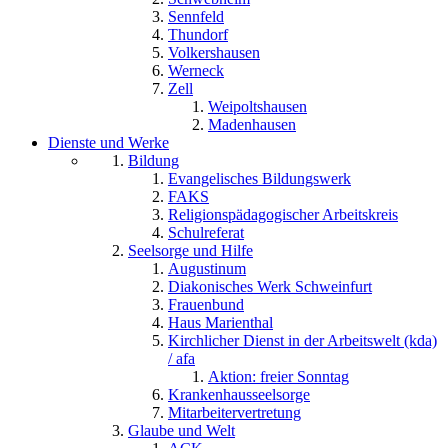
Sennfeld
Thundorf
Volkershausen
Werneck
Zell
Weipoltshausen
Madenhausen
Dienste und Werke
Bildung
Evangelisches Bildungswerk
FAKS
Religionspädagogischer Arbeitskreis
Schulreferat
Seelsorge und Hilfe
Augustinum
Diakonisches Werk Schweinfurt
Frauenbund
Haus Marienthal
Kirchlicher Dienst in der Arbeitswelt (kda)
/ afa
Aktion: freier Sonntag
Krankenhausseelsorge
Mitarbeitervertretung
Glaube und Welt