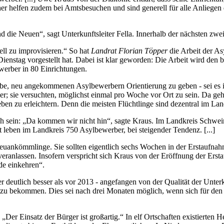
er helfen zudem bei Amtsbesuchen und sind generell für alle Anliegen 
 die Neuen“, sagt Unterkunftsleiter Fella. Innerhalb der nächsten zwe
ell zu improvisieren.“ So hat
Landrat Florian Töpper
die Arbeit der As
ienstag vorgestellt hat. Dabei ist klar geworden: Die Arbeit wird den
werber in 80 Einrichtungen.
ufgabe, neu angekommenen Asylbewerbern Orientierung zu geben - sei es
r; sie versuchten, möglichst einmal pro Woche vor Ort zu sein. Da geh
eben zu erleichtern. Denn die meisten Flüchtlinge sind dezentral im Lan
lich sein: „Da kommen wir nicht hin“, sagte Kraus. Im Landkreis Schwe
eit leben im Landkreis 750 Asylbewerber, bei steigender Tendenz. [...]
euankömmlinge. Sie sollten eigentlich sechs Wochen in der Erstaufnahme
veranlassen. Insofern verspricht sich Kraus von der Eröffnung der Er
de einkehren“.
er deutlich besser als vor 2013 - angefangen von der Qualität der Unter
t zu bekommen. Dies sei nach drei Monaten möglich, wenn sich für den
„Der Einsatz der Bürger ist großartig.“ In elf Ortschaften existierten H