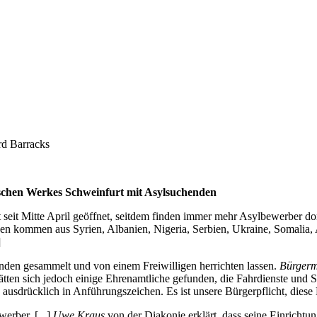
rd Barracks
nischen Werkes Schweinfurt mit Asylsuchenden
t seit Mitte April geöffnet, seitdem finden immer mehr Asylbewerber do
 kommen aus Syrien, Albanien, Nigeria, Serbien, Ukraine, Somalia, Afg
]
nden gesammelt und von einem Freiwilligen herrichten lassen.
Bürgerm
tten sich jedoch einige Ehrenamtliche gefunden, die Fahrdienste und Sp
 ausdrücklich in Anführungszeichen. Es ist unsere Bürgerpflicht, dies
erber. [...]
Uwe Kraus
von der Diakonie erklärt, dass seine Einricht