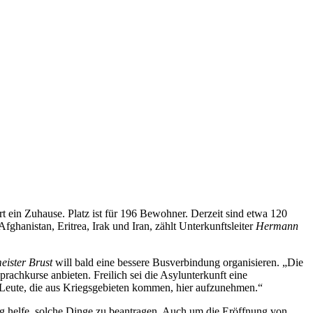
rt ein Zuhause. Platz ist für 196 Bewohner. Derzeit sind etwa 120
hanistan, Eritrea, Irak und Iran, zählt Unterkunftsleiter
Hermann
eister Brust
will bald eine bessere Busverbindung organisieren. „Die
rachkurse anbieten. Freilich sei die Asylunterkunft eine
e Leute, die aus Kriegsgebieten kommen, hier aufzunehmen.“
ung helfe, solche Dinge zu beantragen. Auch um die Eröffnung von