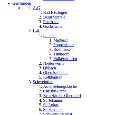
Gemeinden
A-G
Bad Kissingen
Bergrheinfeld
Euerbach
Gochsheim
L-R
Lauertal
Maßbach
Poppenlauer
Rothhausen
Thundorf
Volkershausen
Niederwerrn
Obbach
Obereisenheim
Rothhausen
Schweinfurt
Auferstehungskirche
Christuskirche
Kreuzkirche Oberndorf
St. Johannis
St. Lukas
St. Salvator
Schweinfurt-West