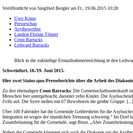
Veröffentlicht von
Siegfried Bergler
am
Fr., 19.06.2015 10:28
Uwe Kraus
Presseschau
Asylbewerber
Landrat Florian Töpper
Conn Barracks
Ledward Barracks
Blick in die zukünftige Erstaufnahmeeinrichtung in den Ledwa
Schweinfurt, 18./19. Juni 2015.
Hier zwei Status-quo-Presseberichte über die Arbeit des Diako
Zu den ehemaligen
Conn Barracks
: Die Gemeinschaftsunterkunft is
Menschen hier untergebracht, darunter zehn Kinder. Die Asylsuchenden
Fella
auf. Die Syrer stellen mit 67 Bewohnern die größte Gruppe. [...
Über 100 Fahrräder hat die Gemeinde Geldersheim für die Asylsuche
Integration ist wegen der räumlichen Trennung schwierig.“ Im Dorf hä
Zusatzbelastung für die Gemeinde, sagt Brust. „Aber Zusatzbelastung
Neben der Gemeinde kümmert sich auch die Diakonie um die Asylbew