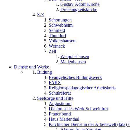
Gustav-Adolf-Kirche
Dreieinigkeitskirche
S-Z
Schonungen
Schwebheim
Sennfeld
Thundorf
Volkershausen
Werneck
Zell
Weipoltshausen
Madenhausen
Dienste und Werke
Bildung
Evangelisches Bildungswerk
FAKS
Religionspädagogischer Arbeitskreis
Schulreferat
Seelsorge und Hilfe
Augustinum
Diakonisches Werk Schweinfurt
Frauenbund
Haus Marienthal
Kirchlicher Dienst in der Arbeitswelt (kda) /
Aktion: freier Sonntag