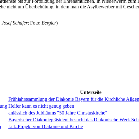
rdienste bis zur Fortbildung der Ehrenamtlichen. In Niederwerrn zum B
gehe nicht um Überbehütung, in dem man die Asylbewerber mit Geschen
.
Josef Schäfer
;
Foto
:
Bergler
)
Unterzeile
Frühjahrssammlung der Diakonie Bayern für die Kirchliche Allgem
tung
Helfer kann es nicht genug geben
anlässlich des Jubiläums "50 Jahre Christuskirche"
Bayerischer Diakoniepräsident besucht das Diakonische Werk Sch
n
f.i.t.-Projekt von Diakonie und Kirche