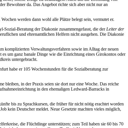
der Bewohner da. Das Angebot richte sich aber nicht nur an
i Wochen werden dann wohl alle Plätze belegt sein, vermutet er.
yl-Sozial-Beratung der Diakonie zusammengefasst, die der
Leiter der
 beruflichen und ehrenamtlichen Helfern nicht ausgehen. Die Diakonie
 im komplizierten Verwaltungsverfahren sowie im Alltag der neuen
t es um ganz banale Dinge wie die Einrichtung eines Girokontos oder
dkreis untergebracht.
infurt habe er 105 Wochenstunden für die Sozialberatung zur
 bleiben, in der Praxis seien sie dort nur eine Woche. Das reiche
staufnahmeeinrichtung in den ehemaligen Ledward-Barracks in
künfte bis zu Sprachkursen, die früher für nicht nötig erachtet worden
 Job kein Deutscher meldet. Neue Gesetzte machten vieles möglich,
elferkreise, die Flüchtlinge unterstützen; zum Teil haben sie 60 bis 70