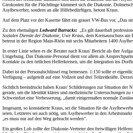
Girokonten für die Flüchtlinge kümmert sich die Diakonie. Dolmetsch
Asylbewerber, sondern an alle Hilfebedürftigen, betont Kraus.
Auf dem Platz vor der Kaserne fährt ein grauer VW-Bus vor. „Das sind
Zu den ehemaligen
Ledward Barracks:
„Es gilt dauerhaft profession
Sozialen Dienste der Diakonie, Uwe Kraus
, dem Kreisausschuss am D
betreut in der Region Main-Rhön mit sechs Mitarbeitern 1400 Asylbe
In erster Linie sehen es die Berater nach Kraus' Bericht als ihre A
Umgebung. Das Diakonie-Personal dient vor allem als Ansprechpartne
Kontakte zu den örtlichen Helferkreisen, um die Integration ins Dorfl
Dabei ist der Personalschlüssel eng bemessen. 1:150 sollte er eigent
Verfügung – aufgeteilt auf eine Vollzeit und drei Teilzeitkräfte. Derz
Sichtlich beeindruckt haben Kraus' Schilderungen zur Situation der N
gerade, um die Identität klären und medizinische Untersuchungen zu 
Schweinfurt eine Verbesserung, „damit einigermaßen normale Zustän
Insgesamt, so konstatierte Kraus, sei die Situation für die Asylbewerb
seien. Letzteres sei auch nötig, um Asylbewerber in den Arbeitsmark
„es muss nur auf den Weg gebracht werden“.
Ein großes Lob zollte der Diakonie-Vertreter den freiwilligen Helfern: 