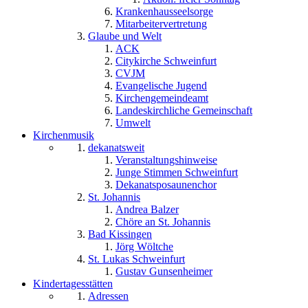
Krankenhausseelsorge
Mitarbeitervertretung
Glaube und Welt
ACK
Citykirche Schweinfurt
CVJM
Evangelische Jugend
Kirchengemeindeamt
Landeskirchliche Gemeinschaft
Umwelt
Kirchenmusik
dekanatsweit
Veranstaltungshinweise
Junge Stimmen Schweinfurt
Dekanatsposaunenchor
St. Johannis
Andrea Balzer
Chöre an St. Johannis
Bad Kissingen
Jörg Wöltche
St. Lukas Schweinfurt
Gustav Gunsenheimer
Kindertagesstätten
Adressen