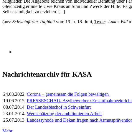
Mitglieder. Die Angebote reichen von individueller Beratung über Fah
Gleichzeitig erinnerte Uwe Kraus an Sinn und Zweck der Hilfe: Es 
Selbstständigkeit zu erziehen. [...]
(aus:
Schweinfurter Tagblatt
vom 19. u. 18. Juni,
Texte
:
Lukas Will
u
Nachrichtenarchiv für KASA
24.03.2022
Corona – gemeinsam die Folgen bewältigen
19.06.2015
PRESSESCHAU: Asylbewerber / Erstaufnahmeeinrich
08.07.2014
Der Landesbischof in Schweinfurt
23.01.2014
Wertschätzung der ambitionierten Arbeit
25.07.2013
Landessynode und Dekan fragen nach Armutspräventio
Mehr ...