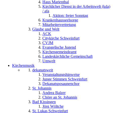
Haus Marienthal
Kirchlicher Dienst in der Arbeitswelt (kda)
/ afa
Aktion: freier Sonntag
Krankenhausseelsorge
Mitarbeitervertretung
Glaube und Welt
ACK
Citykirche Schweinfurt
CVJM
Evangelische Jugend
Kirchengemeindeamt
Landeskirchliche Gemeinschaft
Umwelt
Kirchenmusik
dekanatsweit
Veranstaltungshinweise
Junge Stimmen Schweinfurt
Dekanatsposaunenchor
St. Johannis
Andrea Balzer
Chöre an St. Johannis
Bad Kissingen
Jörg Wöltche
St. Lukas Schweinfurt