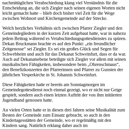
nachmittäglichen Verabschiedung klang viel Verständnis für die
Entscheidung an, die sich Ziegler nach seinen eigenen Worten nicht
leicht gemacht hatte – blieb doch bisher viel Zeit für die Wege
zwischen Wohnort und Kirchengemeinde auf der Strecke.
Welch herzliches Verhältnis sich zwischen Pfarrer Ziegler und den
Gemeindegliedern in der kurzen Zeit aufgebaut hatte, war in nahezu
jedem Beitrag während es Verabschiedungsgottesdienstes zu spüren.
Dekan Bruckmann brachte es auf den Punkt: „ein freundlicher
Zeitgenosse“ sei Ziegler. Es sei ein großes Glück und Segen für
Schwebheim und auch für das Dekanat Schweinfurt, dass er da war.
Auch auf Dekanatsebene beteiligte sich Ziegler vor allem mit seinen
musikalischen Fähigkeiten, insbesondere beim „Ohrenschmaus“,
den Benefizkonzerten der Pfarrerinnen und Pfarrer zu Gunsten der
jährlichen Vesperkirche in St. Johannis Schweinfurt.
Diese Fähigkeiten hatte er bereits am Sonntagmorgen im
Gemeindegottesdienst noch einmal gezeigt, wo er nicht nur Geige
gespielt, sondern auch einen letzten Auftritt der von ihm initiierten
Jugendband genossen hatte.
An vielen Orten hatte er in diesen drei Jahren seine Musikalität zum
Besten der Gemeinde zum Einsatz gebracht, so auch in den
Kindertagesstätten der Gemeinde, wo er regelmäßig mit den
Kindern sang. Natürlich erklang daher auch im