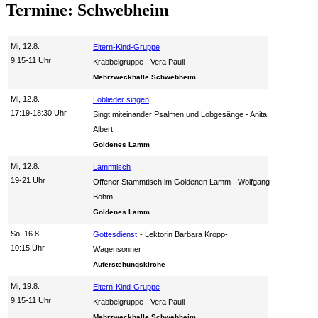
Termine: Schwebheim
Mi, 12.8.
Eltern-Kind-Gruppe
9:15-11 Uhr
Krabbelgruppe
Vera Pauli
Mehrzweckhalle Schwebheim
Mi, 12.8.
Loblieder singen
17:19-18:30 Uhr
Singt miteinander Psalmen und Lobgesänge
Anita
Albert
Goldenes Lamm
Mi, 12.8.
Lammtisch
19-21 Uhr
Offener Stammtisch im Goldenen Lamm
Wolfgang
Böhm
Goldenes Lamm
So, 16.8.
Gottesdienst
Lektorin Barbara Kropp-
10:15 Uhr
Wagensonner
Auferstehungskirche
Mi, 19.8.
Eltern-Kind-Gruppe
9:15-11 Uhr
Krabbelgruppe
Vera Pauli
Mehrzweckhalle Schwebheim