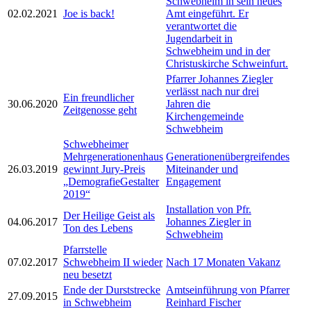
Schwebheim in sein neues
02.02.2021
Joe is back!
Amt eingeführt. Er
verantwortet die
Jugendarbeit in
Schwebheim und in der
Christuskirche Schweinfurt.
Pfarrer Johannes Ziegler
verlässt nach nur drei
Ein freundlicher
30.06.2020
Jahren die
Zeitgenosse geht
Kirchengemeinde
Schwebheim
Schwebheimer
Mehrgenerationenhaus
Generationenübergreifendes
26.03.2019
gewinnt Jury-Preis
Miteinander und
„DemografieGestalter
Engagement
2019“
Installation von Pfr.
Der Heilige Geist als
04.06.2017
Johannes Ziegler in
Ton des Lebens
Schwebheim
Pfarrstelle
07.02.2017
Schwebheim II wieder
Nach 17 Monaten Vakanz
neu besetzt
Ende der Durststrecke
Amtseinführung von Pfarrer
27.09.2015
in Schwebheim
Reinhard Fischer