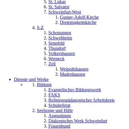
St. Lukas
St. Salvator
Schweinfurt-West
Gustav-Adolf-Kirche
Dreieinigkeitskirche
S-Z
Schonungen
Schwebheim
Sennfeld
Thundorf
Volkershausen
Werneck
Zell
Weipoltshausen
Madenhausen
Dienste und Werke
Bildung
Evangelisches Bildungswerk
FAKS
Religionspädagogischer Arbeitskreis
Schulreferat
Seelsorge und Hilfe
Augustinum
Diakonisches Werk Schweinfurt
Frauenbund