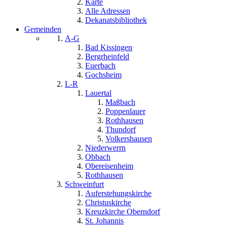
Karte
Alle Adressen
Dekanatsbibliothek
Gemeinden
A-G
Bad Kissingen
Bergrheinfeld
Euerbach
Gochsheim
L-R
Lauertal
Maßbach
Poppenlauer
Rothhausen
Thundorf
Volkershausen
Niederwerrn
Obbach
Obereisenheim
Rothhausen
Schweinfurt
Auferstehungskirche
Christuskirche
Kreuzkirche Oberndorf
St. Johannis