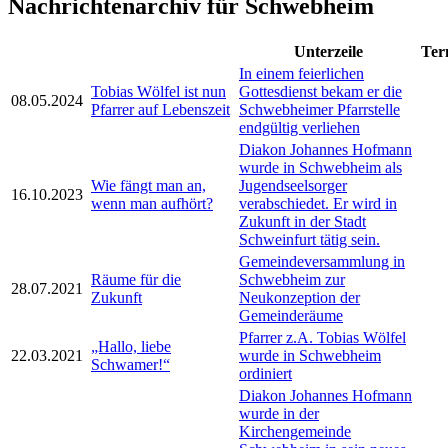
Nachrichtenarchiv für Schwebheim
Unterzeile
Ter
In einem feierlichen
Tobias Wölfel ist nun
Gottesdienst bekam er die
08.05.2024
Pfarrer auf Lebenszeit
Schwebheimer Pfarrstelle
endgültig verliehen
Diakon Johannes Hofmann
wurde in Schwebheim als
Wie fängt man an,
Jugendseelsorger
16.10.2023
wenn man aufhört?
verabschiedet. Er wird in
Zukunft in der Stadt
Schweinfurt tätig sein.
Gemeindeversammlung in
Räume für die
Schwebheim zur
28.07.2021
Zukunft
Neukonzeption der
Gemeinderäume
Pfarrer z.A. Tobias Wölfel
„Hallo, liebe
22.03.2021
wurde in Schwebheim
Schwamer!“
ordiniert
Diakon Johannes Hofmann
wurde in der
Kirchengemeinde