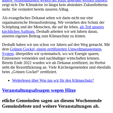
andere Veranstaltungen wegen der Hitze abgesagt werden müssen,
zeigt sich: Die Klimakrise ist längst kein abstraktes Zukunftsthema
mehr. Sie verändert bereits unseren Alltag.
Als evangelisches Dekanat sehen wir darin nicht nur eine
organisatorische Herausforderung. Wir verstehen den Schutz der
Schöpfung und der Menschen, die auf ihr leben,
als Teil unseres
kirchlichen Auftrags.
Deshalb arbeiten wir seit Jahren daran,
unseren eigenen Beitrag zum Klimaschutz zu leisten.
Deshalb haben wir uns schon vor Jahren auf den Weg gemacht. Mit
dem
Grünen Gockel, einem zertifizierten Umweltmanagement-
System,
überprüfen wir systematisch, wo wir Energie sparen,
Emissionen vermeiden und nachhaltiger wirtschaften können.
Bereits Ende 2022 wurden wir als Dekanat zertifiziert, im Herbst
steht die Rezertifizierung an. Viele Kirchengemeinden sind ebenfalls
beim „Grünen Gockel“ zertifiziert.
Weiterlesen
über Was tun wir für den Klimaschutz?
Veranstaltungsabsagen wegen Hitze
etliche Gemeinden sagen an diesem Wochenende
Gemeindefeste und weitere Veranstaltungen ab.