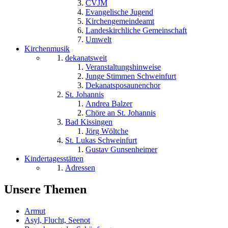
CVJM
Evangelische Jugend
Kirchengemeindeamt
Landeskirchliche Gemeinschaft
Umwelt
Kirchenmusik
dekanatsweit
Veranstaltungshinweise
Junge Stimmen Schweinfurt
Dekanatsposaunenchor
St. Johannis
Andrea Balzer
Chöre an St. Johannis
Bad Kissingen
Jörg Wöltche
St. Lukas Schweinfurt
Gustav Gunsenheimer
Kindertagesstätten
Adressen
Unsere Themen
Armut
Asyl, Flucht, Seenot