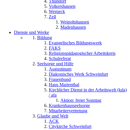
Thundorf
Volkershausen
Werneck
Zell
Weipoltshausen
Madenhausen
Dienste und Werke
Bildung
Evangelisches Bildungswerk
FAKS
Religionspädagogischer Arbeitskreis
Schulreferat
Seelsorge und Hilfe
Augustinum
Diakonisches Werk Schweinfurt
Frauenbund
Haus Marienthal
Kirchlicher Dienst in der Arbeitswelt (kda)
/ afa
Aktion: freier Sonntag
Krankenhausseelsorge
Mitarbeitervertretung
Glaube und Welt
ACK
Citykirche Schweinfurt