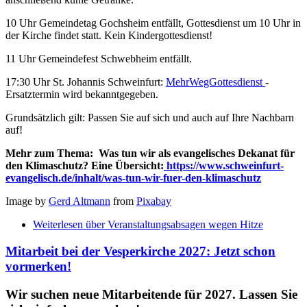
10 Uhr Gemeindetag Gochsheim entfällt, Gottesdienst um 10 Uhr in
der Kirche findet statt. Kein Kindergottesdienst!
11 Uhr Gemeindefest Schwebheim entfällt.
17:30 Uhr St. Johannis Schweinfurt:
MehrWegGottesdienst
-
Ersatztermin wird bekanntgegeben.
Grundsätzlich gilt: Passen Sie auf sich und auch auf Ihre Nachbarn
auf!
Mehr zum Thema:
Was tun wir als evangelisches Dekanat für
den
Klimaschutz
? Eine Übersicht:
https://www.schweinfurt-
evangelisch.de/inhalt/was-tun-wir-fuer-den-klimaschutz
Image by
Gerd Altmann
from
Pixabay
Weiterlesen
über Veranstaltungsabsagen wegen Hitze
Mitarbeit bei der Vesperkirche 2027: Jetzt schon
vormerken!
Wir suchen neue Mitarbeitende für 2027. Lassen Sie