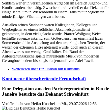
Seitdem war er in verschiedenen Aufgaben im Bereich Jugend- und
Konfirmandenarbeit tätig. Zwischendurch verließ er das Dekanat für
einige Jahre, um in Wiesenbronn in einem Haus mit unbegleiteten
minderjährigen Flüchtlingen zu arbeiten.
Aus allen seinen Stationen waren Kolleginnen, Kollegen und
Wegbegleiter zu einem fröhlichen Abschiedsgottesdienst
gekommen, in dem viel gelacht wurde. Pfarrer Wolfgang Weich
begrüßte augenzwinkernd zum Gottesdienst „an einem fast lauen
Sommerabend“ in Anspielung auf den ursprünglichen Termin, der
wegen der extremen Hitze abgesagt wurde, doch auch an diesem
Abend war es nur wenige Grad kälter. Die Band der
Auferstehungskirche spielte mitreißende Musik von modernen
Gesangbuchliedern bis zu „ist da jemand“ von Adel Tawil.
Weiterlesen
über Ein Diakon mit Kultstatus
Kontinente überschreitende Freundschaft
Eine Delegation aus den Partnergemeinden in Rio de
Janeiro besuchte das Dekanat Schweinfurt
Veröffentlicht von
Heiko Kuschel
am
Mi., 29.07.2026 12:58