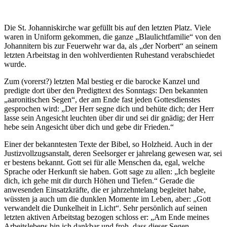
Die St. Johanniskirche war gefüllt bis auf den letzten Platz. Viele
waren in Uniform gekommen, die ganze „Blaulichtfamilie“ von den
Johannitern bis zur Feuerwehr war da, als „der Norbert“ an seinem
letzten Arbeitstag in den wohlverdienten Ruhestand verabschiedet
wurde.
Zum (vorerst?) letzten Mal bestieg er die barocke Kanzel und
predigte dort über den Predigttext des Sonntags: Den bekannten
„aaronitischen Segen“, der am Ende fast jeden Gottesdienstes
gesprochen wird: „Der Herr segne dich und behüte dich; der Herr
lasse sein Angesicht leuchten über dir und sei dir gnädig; der Herr
hebe sein Angesicht über dich und gebe dir Frieden.“
Einer der bekanntesten Texte der Bibel, so Holzheid. Auch in der
Justizvollzugsanstalt, deren Seelsorger er jahrelang gewesen war, sei
er bestens bekannt. Gott sei für alle Menschen da, egal, welche
Sprache oder Herkunft sie haben. Gott sage zu allen: „Ich begleite
dich, ich gehe mit dir durch Höhen und Tiefen.“ Gerade die
anwesenden Einsatzkräfte, die er jahrzehntelang begleitet habe,
wüssten ja auch um die dunklen Momente im Leben, aber: „Gott
verwandelt die Dunkelheit in Licht“. Sehr persönlich auf seinen
letzten aktiven Arbeitstag bezogen schloss er: „Am Ende meines
Arbeitslebens bin ich dankbar und froh, dass dieser Segen