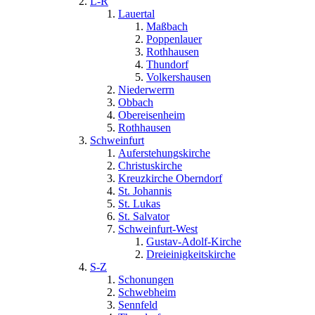
L-R
Lauertal
Maßbach
Poppenlauer
Rothhausen
Thundorf
Volkershausen
Niederwerrn
Obbach
Obereisenheim
Rothhausen
Schweinfurt
Auferstehungskirche
Christuskirche
Kreuzkirche Oberndorf
St. Johannis
St. Lukas
St. Salvator
Schweinfurt-West
Gustav-Adolf-Kirche
Dreieinigkeitskirche
S-Z
Schonungen
Schwebheim
Sennfeld