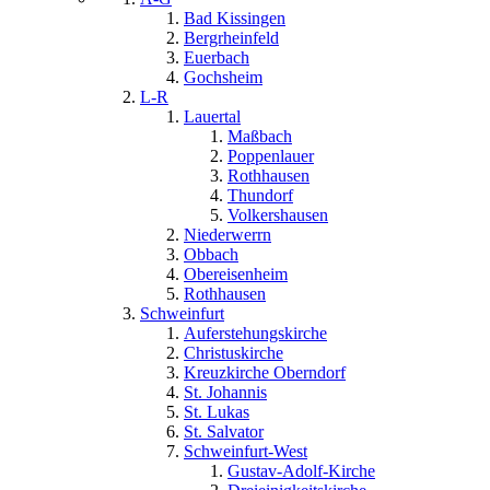
Bad Kissingen
Bergrheinfeld
Euerbach
Gochsheim
L-R
Lauertal
Maßbach
Poppenlauer
Rothhausen
Thundorf
Volkershausen
Niederwerrn
Obbach
Obereisenheim
Rothhausen
Schweinfurt
Auferstehungskirche
Christuskirche
Kreuzkirche Oberndorf
St. Johannis
St. Lukas
St. Salvator
Schweinfurt-West
Gustav-Adolf-Kirche