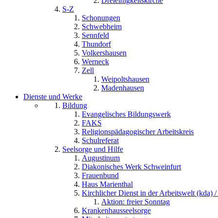
Dreieinigkeitskirche
S-Z
Schonungen
Schwebheim
Sennfeld
Thundorf
Volkershausen
Werneck
Zell
Weipoltshausen
Madenhausen
Dienste und Werke
Bildung
Evangelisches Bildungswerk
FAKS
Religionspädagogischer Arbeitskreis
Schulreferat
Seelsorge und Hilfe
Augustinum
Diakonisches Werk Schweinfurt
Frauenbund
Haus Marienthal
Kirchlicher Dienst in der Arbeitswelt (kda) /
Aktion: freier Sonntag
Krankenhausseelsorge