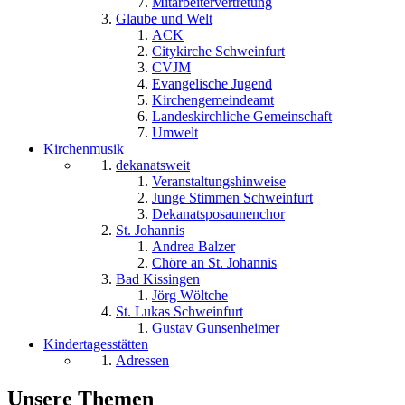
Mitarbeitervertretung
Glaube und Welt
ACK
Citykirche Schweinfurt
CVJM
Evangelische Jugend
Kirchengemeindeamt
Landeskirchliche Gemeinschaft
Umwelt
Kirchenmusik
dekanatsweit
Veranstaltungshinweise
Junge Stimmen Schweinfurt
Dekanatsposaunenchor
St. Johannis
Andrea Balzer
Chöre an St. Johannis
Bad Kissingen
Jörg Wöltche
St. Lukas Schweinfurt
Gustav Gunsenheimer
Kindertagesstätten
Adressen
Unsere Themen