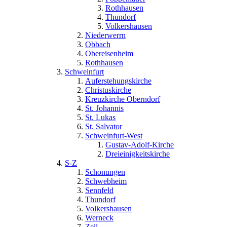
Rothhausen
Thundorf
Volkershausen
Niederwerrn
Obbach
Obereisenheim
Rothhausen
Schweinfurt
Auferstehungskirche
Christuskirche
Kreuzkirche Oberndorf
St. Johannis
St. Lukas
St. Salvator
Schweinfurt-West
Gustav-Adolf-Kirche
Dreieinigkeitskirche
S-Z
Schonungen
Schwebheim
Sennfeld
Thundorf
Volkershausen
Werneck
Zell