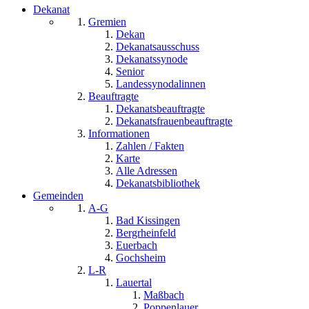
Dekanat
Gremien
Dekan
Dekanatsausschuss
Dekanatssynode
Senior
Landessynodalinnen
Beauftragte
Dekanatsbeauftragte
Dekanatsfrauenbeauftragte
Informationen
Zahlen / Fakten
Karte
Alle Adressen
Dekanatsbibliothek
Gemeinden
A-G
Bad Kissingen
Bergrheinfeld
Euerbach
Gochsheim
L-R
Lauertal
Maßbach
Poppenlauer