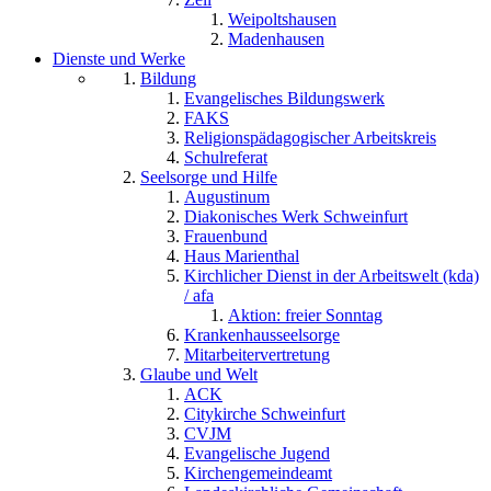
Weipoltshausen
Madenhausen
Dienste und Werke
Bildung
Evangelisches Bildungswerk
FAKS
Religionspädagogischer Arbeitskreis
Schulreferat
Seelsorge und Hilfe
Augustinum
Diakonisches Werk Schweinfurt
Frauenbund
Haus Marienthal
Kirchlicher Dienst in der Arbeitswelt (kda)
/ afa
Aktion: freier Sonntag
Krankenhausseelsorge
Mitarbeitervertretung
Glaube und Welt
ACK
Citykirche Schweinfurt
CVJM
Evangelische Jugend
Kirchengemeindeamt