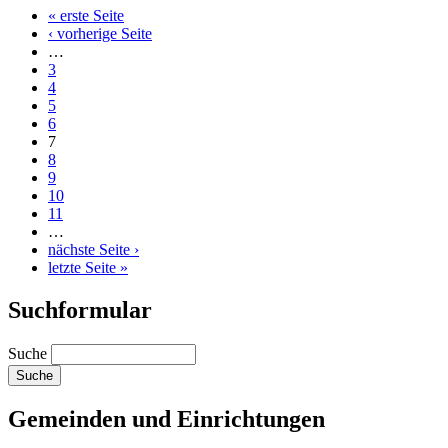
« erste Seite
‹ vorherige Seite
…
3
4
5
6
7
8
9
10
11
…
nächste Seite ›
letzte Seite »
Suchformular
Suche
Gemeinden und Einrichtungen