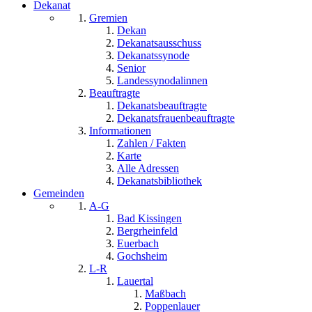
Dekanat
Gremien
Dekan
Dekanatsausschuss
Dekanatssynode
Senior
Landessynodalinnen
Beauftragte
Dekanatsbeauftragte
Dekanatsfrauenbeauftragte
Informationen
Zahlen / Fakten
Karte
Alle Adressen
Dekanatsbibliothek
Gemeinden
A-G
Bad Kissingen
Bergrheinfeld
Euerbach
Gochsheim
L-R
Lauertal
Maßbach
Poppenlauer