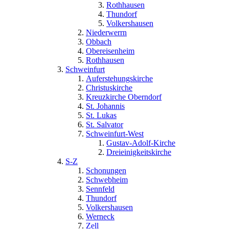
Rothhausen
Thundorf
Volkershausen
Niederwerrn
Obbach
Obereisenheim
Rothhausen
Schweinfurt
Auferstehungskirche
Christuskirche
Kreuzkirche Oberndorf
St. Johannis
St. Lukas
St. Salvator
Schweinfurt-West
Gustav-Adolf-Kirche
Dreieinigkeitskirche
S-Z
Schonungen
Schwebheim
Sennfeld
Thundorf
Volkershausen
Werneck
Zell