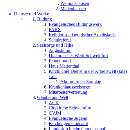
Weipoltshausen
Madenhausen
Dienste und Werke
Bildung
Evangelisches Bildungswerk
FAKS
Religionspädagogischer Arbeitskreis
Schulreferat
Seelsorge und Hilfe
Augustinum
Diakonisches Werk Schweinfurt
Frauenbund
Haus Marienthal
Kirchlicher Dienst in der Arbeitswelt (kda)
/ afa
Aktion: freier Sonntag
Krankenhausseelsorge
Mitarbeitervertretung
Glaube und Welt
ACK
Citykirche Schweinfurt
CVJM
Evangelische Jugend
Kirchengemeindeamt
Landeskirchliche Gemeinschaft