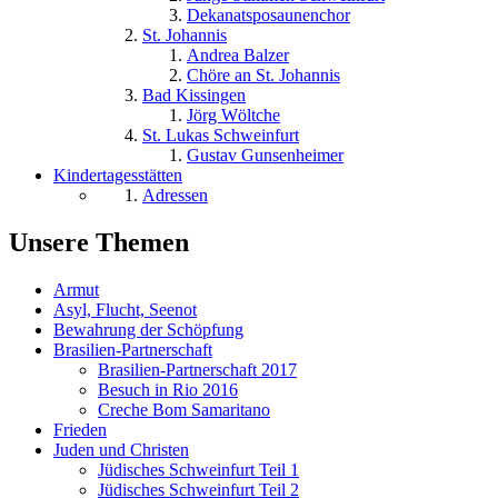
Dekanatsposaunenchor
St. Johannis
Andrea Balzer
Chöre an St. Johannis
Bad Kissingen
Jörg Wöltche
St. Lukas Schweinfurt
Gustav Gunsenheimer
Kindertagesstätten
Adressen
Unsere Themen
Armut
Asyl, Flucht, Seenot
Bewahrung der Schöpfung
Brasilien-Partnerschaft
Brasilien-Partnerschaft 2017
Besuch in Rio 2016
Creche Bom Samaritano
Frieden
Juden und Christen
Jüdisches Schweinfurt Teil 1
Jüdisches Schweinfurt Teil 2