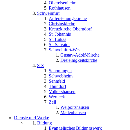
Obereisenheim
Rothhausen
Schweinfurt
Auferstehungskirche
Christuskirche
Kreuzkirche Oberndorf
St. Johannis
St. Lukas
St. Salvator
Schweinfurt-West
Gustav-Adolf-Kirche
Dreieinigkeitskirche
S-Z
Schonungen
Schwebheim
Sennfeld
Thundorf
Volkershausen
Werneck
Zell
Weipoltshausen
Madenhausen
Dienste und Werke
Bildung
Evangelisches Bildungswerk