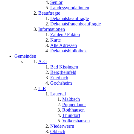
Senior
Landessynodalinnen
Beauftragte
Dekanatsbeauftragte
Dekanatsfrauenbeauftragte
Informationen
Zahlen / Fakten
Karte
Alle Adressen
Dekanatsbibliothek
Gemeinden
A-G
Bad Kissingen
Bergrheinfeld
Euerbach
Gochsheim
L-R
Lauertal
Maßbach
Poppenlauer
Rothhausen
Thundorf
Volkershausen
Niederwerrn
Obbach