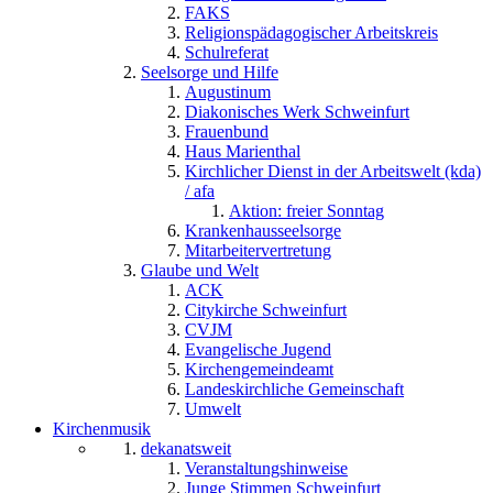
FAKS
Religionspädagogischer Arbeitskreis
Schulreferat
Seelsorge und Hilfe
Augustinum
Diakonisches Werk Schweinfurt
Frauenbund
Haus Marienthal
Kirchlicher Dienst in der Arbeitswelt (kda)
/ afa
Aktion: freier Sonntag
Krankenhausseelsorge
Mitarbeitervertretung
Glaube und Welt
ACK
Citykirche Schweinfurt
CVJM
Evangelische Jugend
Kirchengemeindeamt
Landeskirchliche Gemeinschaft
Umwelt
Kirchenmusik
dekanatsweit
Veranstaltungshinweise
Junge Stimmen Schweinfurt