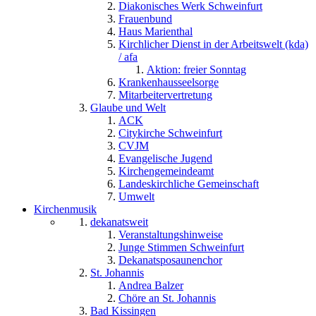
Diakonisches Werk Schweinfurt
Frauenbund
Haus Marienthal
Kirchlicher Dienst in der Arbeitswelt (kda)
/ afa
Aktion: freier Sonntag
Krankenhausseelsorge
Mitarbeitervertretung
Glaube und Welt
ACK
Citykirche Schweinfurt
CVJM
Evangelische Jugend
Kirchengemeindeamt
Landeskirchliche Gemeinschaft
Umwelt
Kirchenmusik
dekanatsweit
Veranstaltungshinweise
Junge Stimmen Schweinfurt
Dekanatsposaunenchor
St. Johannis
Andrea Balzer
Chöre an St. Johannis
Bad Kissingen