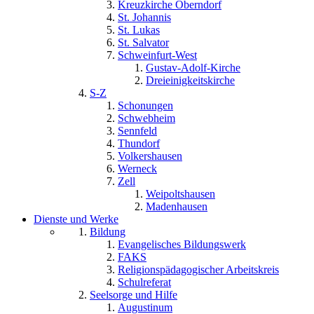
Kreuzkirche Oberndorf
St. Johannis
St. Lukas
St. Salvator
Schweinfurt-West
Gustav-Adolf-Kirche
Dreieinigkeitskirche
S-Z
Schonungen
Schwebheim
Sennfeld
Thundorf
Volkershausen
Werneck
Zell
Weipoltshausen
Madenhausen
Dienste und Werke
Bildung
Evangelisches Bildungswerk
FAKS
Religionspädagogischer Arbeitskreis
Schulreferat
Seelsorge und Hilfe
Augustinum