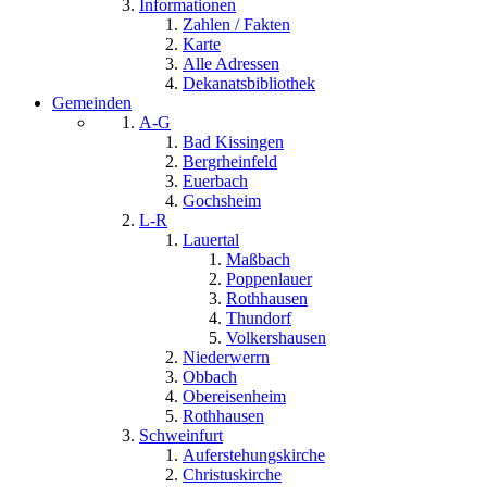
Informationen
Zahlen / Fakten
Karte
Alle Adressen
Dekanatsbibliothek
Gemeinden
A-G
Bad Kissingen
Bergrheinfeld
Euerbach
Gochsheim
L-R
Lauertal
Maßbach
Poppenlauer
Rothhausen
Thundorf
Volkershausen
Niederwerrn
Obbach
Obereisenheim
Rothhausen
Schweinfurt
Auferstehungskirche
Christuskirche