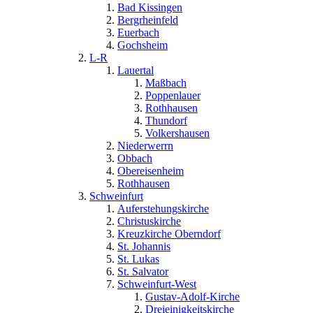
Bad Kissingen
Bergrheinfeld
Euerbach
Gochsheim
L-R
Lauertal
Maßbach
Poppenlauer
Rothhausen
Thundorf
Volkershausen
Niederwerrn
Obbach
Obereisenheim
Rothhausen
Schweinfurt
Auferstehungskirche
Christuskirche
Kreuzkirche Oberndorf
St. Johannis
St. Lukas
St. Salvator
Schweinfurt-West
Gustav-Adolf-Kirche
Dreieinigkeitskirche