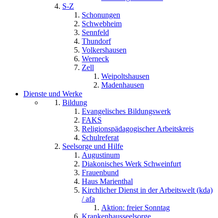
S-Z
Schonungen
Schwebheim
Sennfeld
Thundorf
Volkershausen
Werneck
Zell
Weipoltshausen
Madenhausen
Dienste und Werke
Bildung
Evangelisches Bildungswerk
FAKS
Religionspädagogischer Arbeitskreis
Schulreferat
Seelsorge und Hilfe
Augustinum
Diakonisches Werk Schweinfurt
Frauenbund
Haus Marienthal
Kirchlicher Dienst in der Arbeitswelt (kda)
/ afa
Aktion: freier Sonntag
Krankenhausseelsorge