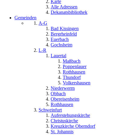
Karte
Alle Adressen
Dekanatsbibliothek
Gemeinden
A-G
Bad Kissingen
Bergrheinfeld
Euerbach
Gochsheim
L-R
Lauertal
Maßbach
Poppenlauer
Rothhausen
Thundorf
Volkershausen
Niederwerrn
Obbach
Obereisenheim
Rothhausen
Schweinfurt
Auferstehungskirche
Christuskirche
Kreuzkirche Oberndorf
St. Johannis