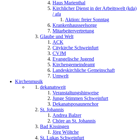
Haus Marienthal
Kirchlicher Dienst in der Arbeitswelt (kda)
/ afa
Aktion: freier Sonntag
Krankenhausseelsorge
Mitarbeitervertretung
Glaube und Welt
ACK
Citykirche Schweinfurt
CVJM
Evangelische Jugend
Kirchengemeindeamt
Landeskirchliche Gemeinschaft
Umwelt
Kirchenmusik
dekanatsweit
Veranstaltungshinweise
Junge Stimmen Schweinfurt
Dekanatsposaunenchor
St. Johannis
Andrea Balzer
Chöre an St. Johannis
Bad Kissingen
Jörg Wöltche
St. Lukas Schweinfurt