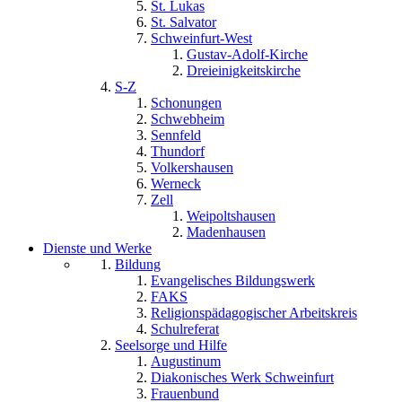
St. Lukas
St. Salvator
Schweinfurt-West
Gustav-Adolf-Kirche
Dreieinigkeitskirche
S-Z
Schonungen
Schwebheim
Sennfeld
Thundorf
Volkershausen
Werneck
Zell
Weipoltshausen
Madenhausen
Dienste und Werke
Bildung
Evangelisches Bildungswerk
FAKS
Religionspädagogischer Arbeitskreis
Schulreferat
Seelsorge und Hilfe
Augustinum
Diakonisches Werk Schweinfurt
Frauenbund