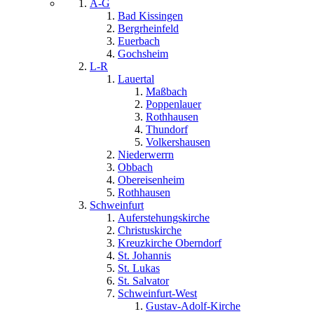
A-G
Bad Kissingen
Bergrheinfeld
Euerbach
Gochsheim
L-R
Lauertal
Maßbach
Poppenlauer
Rothhausen
Thundorf
Volkershausen
Niederwerrn
Obbach
Obereisenheim
Rothhausen
Schweinfurt
Auferstehungskirche
Christuskirche
Kreuzkirche Oberndorf
St. Johannis
St. Lukas
St. Salvator
Schweinfurt-West
Gustav-Adolf-Kirche