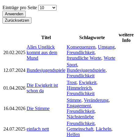
Einträge pro Seite
weitere
Titel
Schlagworte
Info
Alles Unglück
Konsequenzen
,
Umgang
,
20.02.2025
kommt aus dem
Freundlichkeit
,
Mund
freundliche Worte
,
Worte
Sport
,
12.07.2024
Bundesjugendspiele
Bundesjugendspiele
,
Freundlichkeit
Trost
,
Ewigkeit
,
Die Ewigkeit ist
01.04.2026
Himmelreich
,
schon da
Freundlichkeit
Stimme
,
Veränderung
,
Engagement
,
16.04.2026
Die Stimme
Freundlichkeit
,
Nächstenliebe
Freundlichkeit
,
24.07.2025
einfach nett
Gemeinschaft
,
Lächeln
,
Helfen