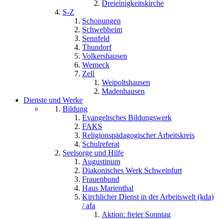
Dreieinigkeitskirche
S-Z
Schonungen
Schwebheim
Sennfeld
Thundorf
Volkershausen
Werneck
Zell
Weipoltshausen
Madenhausen
Dienste und Werke
Bildung
Evangelisches Bildungswerk
FAKS
Religionspädagogischer Arbeitskreis
Schulreferat
Seelsorge und Hilfe
Augustinum
Diakonisches Werk Schweinfurt
Frauenbund
Haus Marienthal
Kirchlicher Dienst in der Arbeitswelt (kda)
/ afa
Aktion: freier Sonntag