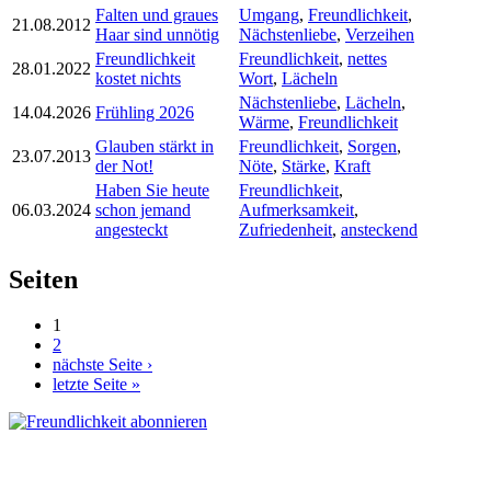
Falten und graues
Umgang
,
Freundlichkeit
,
21.08.2012
Haar sind unnötig
Nächstenliebe
,
Verzeihen
Freundlichkeit
Freundlichkeit
,
nettes
28.01.2022
kostet nichts
Wort
,
Lächeln
Nächstenliebe
,
Lächeln
,
14.04.2026
Frühling 2026
Wärme
,
Freundlichkeit
Glauben stärkt in
Freundlichkeit
,
Sorgen
,
23.07.2013
der Not!
Nöte
,
Stärke
,
Kraft
Haben Sie heute
Freundlichkeit
,
06.03.2024
schon jemand
Aufmerksamkeit
,
angesteckt
Zufriedenheit
,
ansteckend
Seiten
1
2
nächste Seite ›
letzte Seite »