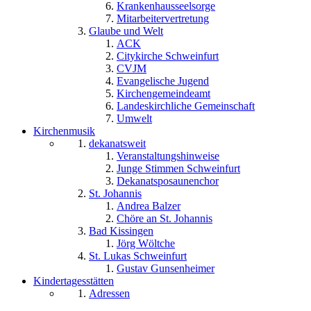
Krankenhausseelsorge
Mitarbeitervertretung
Glaube und Welt
ACK
Citykirche Schweinfurt
CVJM
Evangelische Jugend
Kirchengemeindeamt
Landeskirchliche Gemeinschaft
Umwelt
Kirchenmusik
dekanatsweit
Veranstaltungshinweise
Junge Stimmen Schweinfurt
Dekanatsposaunenchor
St. Johannis
Andrea Balzer
Chöre an St. Johannis
Bad Kissingen
Jörg Wöltche
St. Lukas Schweinfurt
Gustav Gunsenheimer
Kindertagesstätten
Adressen