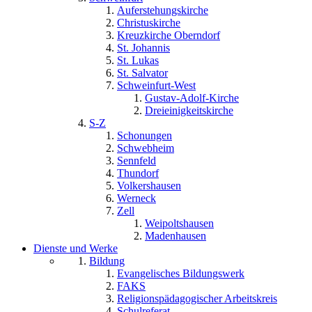
Auferstehungskirche
Christuskirche
Kreuzkirche Oberndorf
St. Johannis
St. Lukas
St. Salvator
Schweinfurt-West
Gustav-Adolf-Kirche
Dreieinigkeitskirche
S-Z
Schonungen
Schwebheim
Sennfeld
Thundorf
Volkershausen
Werneck
Zell
Weipoltshausen
Madenhausen
Dienste und Werke
Bildung
Evangelisches Bildungswerk
FAKS
Religionspädagogischer Arbeitskreis
Schulreferat