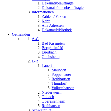
Dekanatsbeauftragte
Dekanatsfrauenbeauftragte
Informationen
Zahlen / Fakten
Karte
Alle Adressen
Dekanatsbibliothek
Gemeinden
A-G
Bad Kissingen
Bergrheinfeld
Euerbach
Gochsheim
L-R
Lauertal
Maßbach
Poppenlauer
Rothhausen
Thundorf
Volkershausen
Niederwerrn
Obbach
Obereisenheim
Rothhausen
Schweinfurt