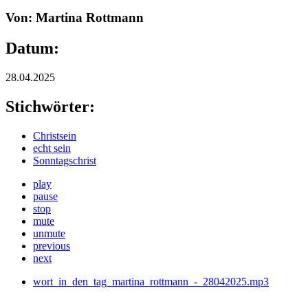
Von: Martina Rottmann
Datum:
28.04.2025
Stichwörter:
Christsein
echt sein
Sonntagschrist
play
pause
stop
mute
unmute
previous
next
wort_in_den_tag_martina_rottmann_-_28042025.mp3