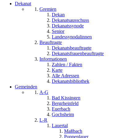
Dekanat
Gremien
Dekan
Dekanatsausschuss
Dekanatssynode
Senior
Landessynodalinnen
Beauftragte
Dekanatsbeauftragte
Dekanatsfrauenbeauftragte
Informationen
Zahlen / Fakten
Karte
Alle Adressen
Dekanatsbibliothek
Gemeinden
A-G
Bad Kissingen
Bergrheinfeld
Euerbach
Gochsheim
L-R
Lauertal
Maßbach
Poppenlauer