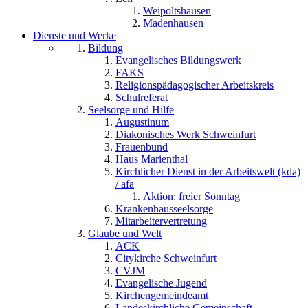
Weipoltshausen
Madenhausen
Dienste und Werke
Bildung
Evangelisches Bildungswerk
FAKS
Religionspädagogischer Arbeitskreis
Schulreferat
Seelsorge und Hilfe
Augustinum
Diakonisches Werk Schweinfurt
Frauenbund
Haus Marienthal
Kirchlicher Dienst in der Arbeitswelt (kda)
/ afa
Aktion: freier Sonntag
Krankenhausseelsorge
Mitarbeitervertretung
Glaube und Welt
ACK
Citykirche Schweinfurt
CVJM
Evangelische Jugend
Kirchengemeindeamt
Landeskirchliche Gemeinschaft