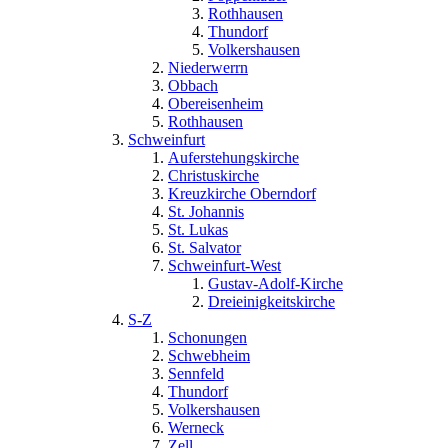
Rothhausen
Thundorf
Volkershausen
Niederwerrn
Obbach
Obereisenheim
Rothhausen
Schweinfurt
Auferstehungskirche
Christuskirche
Kreuzkirche Oberndorf
St. Johannis
St. Lukas
St. Salvator
Schweinfurt-West
Gustav-Adolf-Kirche
Dreieinigkeitskirche
S-Z
Schonungen
Schwebheim
Sennfeld
Thundorf
Volkershausen
Werneck
Zell