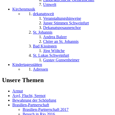
Umwelt
Kirchenmusik
dekanatsweit
Veranstaltungshinweise
Junge Stimmen Schweinfurt
Dekanatsposaunenchor
St. Johannis
Andrea Balzer
Chöre an St. Johannis
Bad Kissingen
Jörg Wöltche
St. Lukas Schweinfurt
Gustav Gunsenheimer
Kindertagesstätten
Adressen
Unsere Themen
Armut
Asyl, Flucht, Seenot
Bewahrung der Schöpfung
Brasilien-Partnerschaft
Brasilien-Partnerschaft 2017
Besuch in Rio 2016