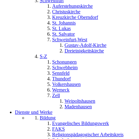
Schweinfurt
Auferstehungskirche
Christuskirche
Kreuzkirche Oberndorf
St. Johannis
St. Lukas
St. Salvator
Schweinfurt-West
Gustav-Adolf-Kirche
Dreieinigkeitskirche
S-Z
Schonungen
Schwebheim
Sennfeld
Thundorf
Volkershausen
Werneck
Zell
Weipoltshausen
Madenhausen
Dienste und Werke
Bildung
Evangelisches Bildungswerk
FAKS
Religionspädagogischer Arbeitskreis