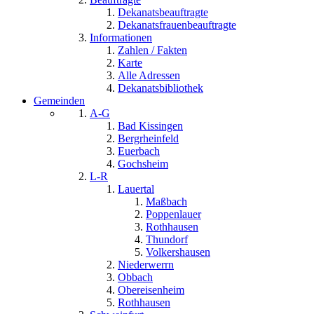
Dekanatsbeauftragte
Dekanatsfrauenbeauftragte
Informationen
Zahlen / Fakten
Karte
Alle Adressen
Dekanatsbibliothek
Gemeinden
A-G
Bad Kissingen
Bergrheinfeld
Euerbach
Gochsheim
L-R
Lauertal
Maßbach
Poppenlauer
Rothhausen
Thundorf
Volkershausen
Niederwerrn
Obbach
Obereisenheim
Rothhausen