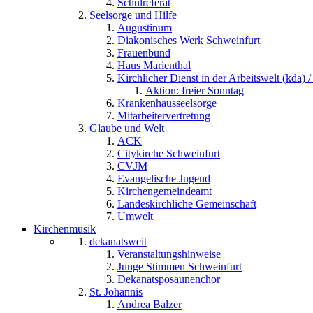
Schulreferat
Seelsorge und Hilfe
Augustinum
Diakonisches Werk Schweinfurt
Frauenbund
Haus Marienthal
Kirchlicher Dienst in der Arbeitswelt (kda) /
Aktion: freier Sonntag
Krankenhausseelsorge
Mitarbeitervertretung
Glaube und Welt
ACK
Citykirche Schweinfurt
CVJM
Evangelische Jugend
Kirchengemeindeamt
Landeskirchliche Gemeinschaft
Umwelt
Kirchenmusik
dekanatsweit
Veranstaltungshinweise
Junge Stimmen Schweinfurt
Dekanatsposaunenchor
St. Johannis
Andrea Balzer