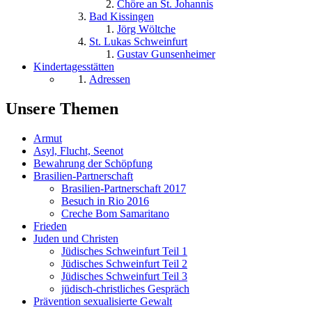
Chöre an St. Johannis
Bad Kissingen
Jörg Wöltche
St. Lukas Schweinfurt
Gustav Gunsenheimer
Kindertagesstätten
Adressen
Unsere Themen
Armut
Asyl, Flucht, Seenot
Bewahrung der Schöpfung
Brasilien-Partnerschaft
Brasilien-Partnerschaft 2017
Besuch in Rio 2016
Creche Bom Samaritano
Frieden
Juden und Christen
Jüdisches Schweinfurt Teil 1
Jüdisches Schweinfurt Teil 2
Jüdisches Schweinfurt Teil 3
jüdisch-christliches Gespräch
Prävention sexualisierte Gewalt