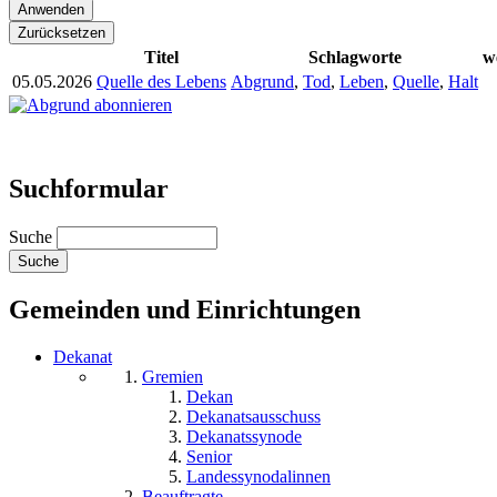
Titel
Schlagworte
w
05.05.2026
Quelle des Lebens
Abgrund
,
Tod
,
Leben
,
Quelle
,
Halt
Suchformular
Suche
Gemeinden und Einrichtungen
Dekanat
Gremien
Dekan
Dekanatsausschuss
Dekanatssynode
Senior
Landessynodalinnen
Beauftragte