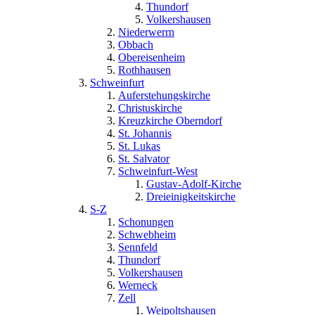
Thundorf
Volkershausen
Niederwerrn
Obbach
Obereisenheim
Rothhausen
Schweinfurt
Auferstehungskirche
Christuskirche
Kreuzkirche Oberndorf
St. Johannis
St. Lukas
St. Salvator
Schweinfurt-West
Gustav-Adolf-Kirche
Dreieinigkeitskirche
S-Z
Schonungen
Schwebheim
Sennfeld
Thundorf
Volkershausen
Werneck
Zell
Weipoltshausen