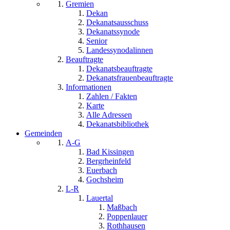
Gremien
Dekan
Dekanatsausschuss
Dekanatssynode
Senior
Landessynodalinnen
Beauftragte
Dekanatsbeauftragte
Dekanatsfrauenbeauftragte
Informationen
Zahlen / Fakten
Karte
Alle Adressen
Dekanatsbibliothek
Gemeinden
A-G
Bad Kissingen
Bergrheinfeld
Euerbach
Gochsheim
L-R
Lauertal
Maßbach
Poppenlauer
Rothhausen