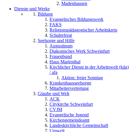
Madenhausen
Dienste und Werke
Bildung
Evangelisches Bildungswerk
FAKS
Religionspädagogischer Arbeitskreis
Schulreferat
Seelsorge und Hilfe
Augustinum
Diakonisches Werk Schweinfurt
Frauenbund
Haus Marienthal
Kirchlicher Dienst in der Arbeitswelt (kda)
/ afa
Aktion: freier Sonntag
Krankenhausseelsorge
Mitarbeitervertretung
Glaube und Welt
ACK
Citykirche Schweinfurt
CVJM
Evangelische Jugend
Kirchengemeindeamt
Landeskirchliche Gemeinschaft
Umwelt