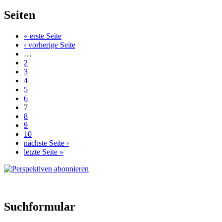
Seiten
« erste Seite
‹ vorherige Seite
…
2
3
4
5
6
7
8
9
10
nächste Seite ›
letzte Seite »
Suchformular