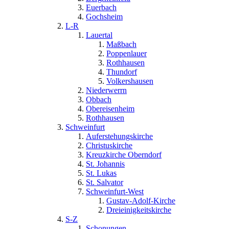
Euerbach
Gochsheim
L-R
Lauertal
Maßbach
Poppenlauer
Rothhausen
Thundorf
Volkershausen
Niederwerrn
Obbach
Obereisenheim
Rothhausen
Schweinfurt
Auferstehungskirche
Christuskirche
Kreuzkirche Oberndorf
St. Johannis
St. Lukas
St. Salvator
Schweinfurt-West
Gustav-Adolf-Kirche
Dreieinigkeitskirche
S-Z
Schonungen