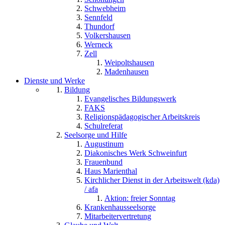
Schwebheim
Sennfeld
Thundorf
Volkershausen
Werneck
Zell
Weipoltshausen
Madenhausen
Dienste und Werke
Bildung
Evangelisches Bildungswerk
FAKS
Religionspädagogischer Arbeitskreis
Schulreferat
Seelsorge und Hilfe
Augustinum
Diakonisches Werk Schweinfurt
Frauenbund
Haus Marienthal
Kirchlicher Dienst in der Arbeitswelt (kda)
/ afa
Aktion: freier Sonntag
Krankenhausseelsorge
Mitarbeitervertretung