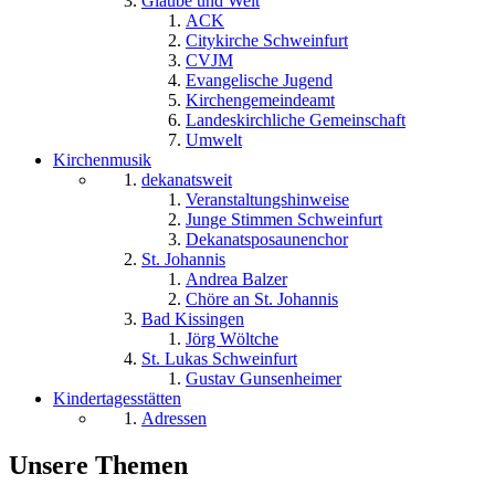
Glaube und Welt
ACK
Citykirche Schweinfurt
CVJM
Evangelische Jugend
Kirchengemeindeamt
Landeskirchliche Gemeinschaft
Umwelt
Kirchenmusik
dekanatsweit
Veranstaltungshinweise
Junge Stimmen Schweinfurt
Dekanatsposaunenchor
St. Johannis
Andrea Balzer
Chöre an St. Johannis
Bad Kissingen
Jörg Wöltche
St. Lukas Schweinfurt
Gustav Gunsenheimer
Kindertagesstätten
Adressen
Unsere Themen