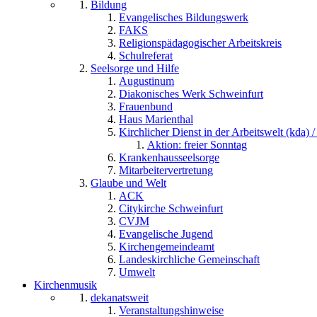
Bildung
Evangelisches Bildungswerk
FAKS
Religionspädagogischer Arbeitskreis
Schulreferat
Seelsorge und Hilfe
Augustinum
Diakonisches Werk Schweinfurt
Frauenbund
Haus Marienthal
Kirchlicher Dienst in der Arbeitswelt (kda) /
Aktion: freier Sonntag
Krankenhausseelsorge
Mitarbeitervertretung
Glaube und Welt
ACK
Citykirche Schweinfurt
CVJM
Evangelische Jugend
Kirchengemeindeamt
Landeskirchliche Gemeinschaft
Umwelt
Kirchenmusik
dekanatsweit
Veranstaltungshinweise