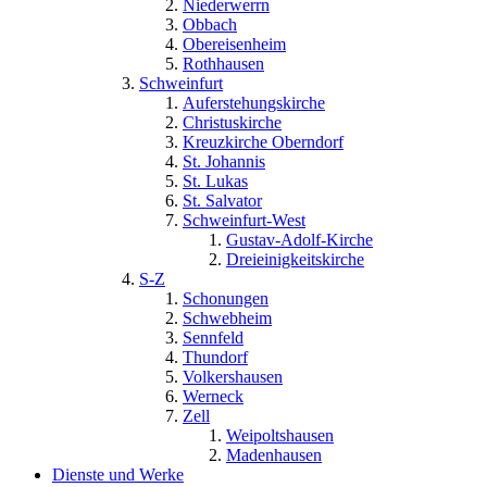
Niederwerrn
Obbach
Obereisenheim
Rothhausen
Schweinfurt
Auferstehungskirche
Christuskirche
Kreuzkirche Oberndorf
St. Johannis
St. Lukas
St. Salvator
Schweinfurt-West
Gustav-Adolf-Kirche
Dreieinigkeitskirche
S-Z
Schonungen
Schwebheim
Sennfeld
Thundorf
Volkershausen
Werneck
Zell
Weipoltshausen
Madenhausen
Dienste und Werke