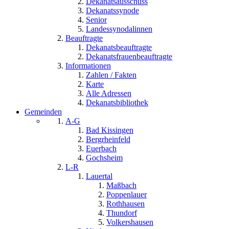
Dekanatsausschuss
Dekanatssynode
Senior
Landessynodalinnen
Beauftragte
Dekanatsbeauftragte
Dekanatsfrauenbeauftragte
Informationen
Zahlen / Fakten
Karte
Alle Adressen
Dekanatsbibliothek
Gemeinden
A-G
Bad Kissingen
Bergrheinfeld
Euerbach
Gochsheim
L-R
Lauertal
Maßbach
Poppenlauer
Rothhausen
Thundorf
Volkershausen