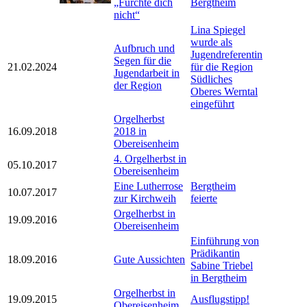
„Fürchte dich
Bergtheim
nicht“
Lina Spiegel
wurde als
Aufbruch und
Jugendreferentin
Segen für die
21.02.2024
für die Region
Jugendarbeit in
Südliches
der Region
Oberes Werntal
eingeführt
Orgelherbst
16.09.2018
2018 in
Obereisenheim
4. Orgelherbst in
05.10.2017
Obereisenheim
Eine Lutherrose
Bergtheim
10.07.2017
zur Kirchweih
feierte
Orgelherbst in
19.09.2016
Obereisenheim
Einführung von
Prädikantin
18.09.2016
Gute Aussichten
Sabine Triebel
in Bergtheim
Orgelherbst in
19.09.2015
Ausflugstipp!
Obereisenheim