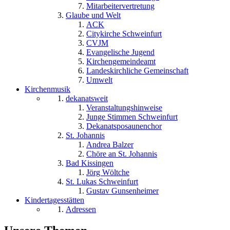
Mitarbeitervertretung
Glaube und Welt
ACK
Citykirche Schweinfurt
CVJM
Evangelische Jugend
Kirchengemeindeamt
Landeskirchliche Gemeinschaft
Umwelt
Kirchenmusik
dekanatsweit
Veranstaltungshinweise
Junge Stimmen Schweinfurt
Dekanatsposaunenchor
St. Johannis
Andrea Balzer
Chöre an St. Johannis
Bad Kissingen
Jörg Wöltche
St. Lukas Schweinfurt
Gustav Gunsenheimer
Kindertagesstätten
Adressen