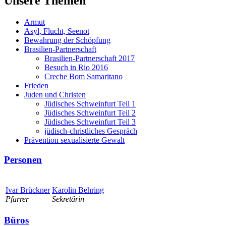
Unsere Themen
Armut
Asyl, Flucht, Seenot
Bewahrung der Schöpfung
Brasilien-Partnerschaft
Brasilien-Partnerschaft 2017
Besuch in Rio 2016
Creche Bom Samaritano
Frieden
Juden und Christen
Jüdisches Schweinfurt Teil 1
Jüdisches Schweinfurt Teil 2
Jüdisches Schweinfurt Teil 3
jüdisch-christliches Gespräch
Prävention sexualisierte Gewalt
Personen
Ivar Brückner
Karolin Behring
Pfarrer
Sekretärin
Büros