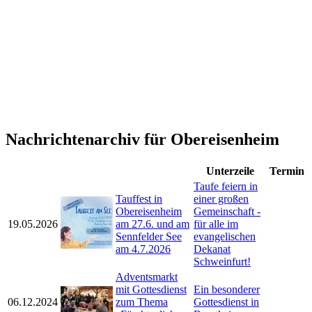
Nachrichtenarchiv für Obereisenheim
Unterzeile
Termin
Taufe feiern in
Tauffest in
einer großen
Obereisenheim
Gemeinschaft -
19.05.2026
am 27.6. und am
für alle im
Sennfelder See
evangelischen
am 4.7.2026
Dekanat
Schweinfurt!
Adventsmarkt
mit Gottesdienst
Ein besonderer
06.12.2024
zum Thema
Gottesdienst in