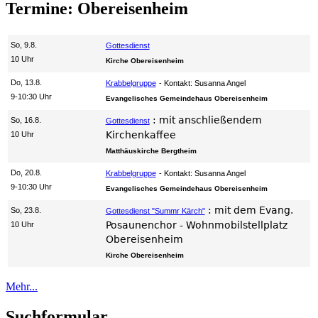
Termine: Obereisenheim
So, 9.8.
Gottesdienst
10 Uhr
Kirche Obereisenheim
Do, 13.8.
Krabbelgruppe
Kontakt: Susanna Angel
9-10:30 Uhr
Evangelisches Gemeindehaus Obereisenheim
:
mit anschließendem
So, 16.8.
Gottesdienst
Kirchenkaffee
10 Uhr
Matthäuskirche Bergtheim
Do, 20.8.
Krabbelgruppe
Kontakt: Susanna Angel
9-10:30 Uhr
Evangelisches Gemeindehaus Obereisenheim
:
mit dem Evang.
So, 23.8.
Gottesdienst "Summr Kärch"
Posaunenchor - Wohnmobilstellplatz
10 Uhr
Obereisenheim
Kirche Obereisenheim
Mehr...
Suchformular