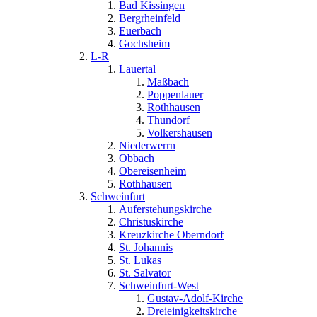
Bad Kissingen
Bergrheinfeld
Euerbach
Gochsheim
L-R
Lauertal
Maßbach
Poppenlauer
Rothhausen
Thundorf
Volkershausen
Niederwerrn
Obbach
Obereisenheim
Rothhausen
Schweinfurt
Auferstehungskirche
Christuskirche
Kreuzkirche Oberndorf
St. Johannis
St. Lukas
St. Salvator
Schweinfurt-West
Gustav-Adolf-Kirche
Dreieinigkeitskirche