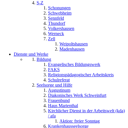
S-Z
Schonungen
Schwebheim
Sennfeld
Thundorf
Volkershausen
Werneck
Zell
Weipoltshausen
Madenhausen
Dienste und Werke
Bildung
Evangelisches Bildungswerk
FAKS
Religionspädagogischer Arbeitskreis
Schulreferat
Seelsorge und Hilfe
Augustinum
Diakonisches Werk Schweinfurt
Frauenbund
Haus Marienthal
Kirchlicher Dienst in der Arbeitswelt (kda)
/ afa
Aktion: freier Sonntag
Krankenhausseelsorge