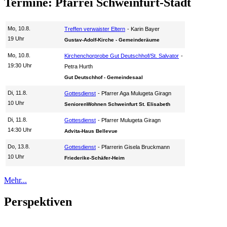
Termine: Pfarrei Schweinfurt-Stadt
Mo, 10.8.
Treffen verwaister Eltern
Karin Bayer
19 Uhr
Gustav-Adolf-Kirche - Gemeinderäume
Mo, 10.8.
Kirchenchorprobe Gut Deutschhof/St. Salvator
19:30 Uhr
Petra Hurth
Gut Deutschhof - Gemeindesaal
Di, 11.8.
Gottesdienst
Pfarrer Aga Mulugeta Giragn
10 Uhr
SeniorenWohnen Schweinfurt St. Elisabeth
Di, 11.8.
Gottesdienst
Pfarrer Mulugeta Giragn
14:30 Uhr
Advita-Haus Bellevue
Do, 13.8.
Gottesdienst
Pfarrerin Gisela Bruckmann
10 Uhr
Friederike-Schäfer-Heim
Mehr...
Perspektiven