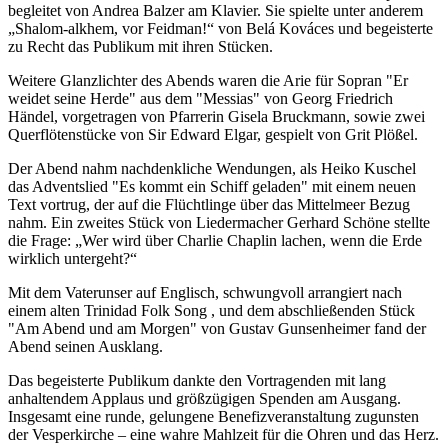
begleitet von Andrea Balzer am Klavier. Sie spielte unter anderem
„Shalom-alkhem, vor Feidman!“ von Belá Kováces und begeisterte
zu Recht das Publikum mit ihren Stücken.
Weitere Glanzlichter des Abends waren die Arie für Sopran "Er
weidet seine Herde" aus dem "Messias" von Georg Friedrich
Händel, vorgetragen von Pfarrerin Gisela Bruckmann, sowie zwei
Querflötenstücke von Sir Edward Elgar, gespielt von Grit Plößel.
Der Abend nahm nachdenkliche Wendungen, als Heiko Kuschel
das Adventslied "Es kommt ein Schiff geladen" mit einem neuen
Text vortrug, der auf die Flüchtlinge über das Mittelmeer Bezug
nahm. Ein zweites Stück von Liedermacher Gerhard Schöne stellte
die Frage: „Wer wird über Charlie Chaplin lachen, wenn die Erde
wirklich untergeht?“
Mit dem Vaterunser auf Englisch, schwungvoll arrangiert nach
einem alten Trinidad Folk Song , und dem abschließenden Stück
"Am Abend und am Morgen" von Gustav Gunsenheimer fand der
Abend seinen Ausklang.
Das begeisterte Publikum dankte den Vortragenden mit lang
anhaltendem Applaus und größzügigen Spenden am Ausgang.
Insgesamt eine runde, gelungene Benefizveranstaltung zugunsten
der Vesperkirche – eine wahre Mahlzeit für die Ohren und das Herz.