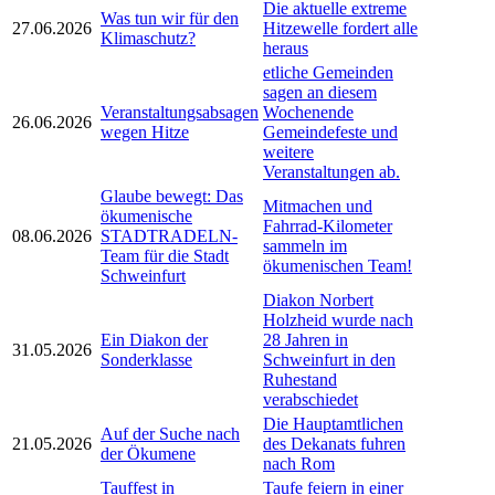
Die aktuelle extreme
Was tun wir für den
27.06.2026
Hitzewelle fordert alle
Klimaschutz?
heraus
etliche Gemeinden
sagen an diesem
Veranstaltungsabsagen
Wochenende
26.06.2026
wegen Hitze
Gemeindefeste und
weitere
Veranstaltungen ab.
Glaube bewegt: Das
Mitmachen und
ökumenische
Fahrrad-Kilometer
08.06.2026
STADTRADELN-
sammeln im
Team für die Stadt
ökumenischen Team!
Schweinfurt
Diakon Norbert
Holzheid wurde nach
Ein Diakon der
28 Jahren in
31.05.2026
Sonderklasse
Schweinfurt in den
Ruhestand
verabschiedet
Die Hauptamtlichen
Auf der Suche nach
21.05.2026
des Dekanats fuhren
der Ökumene
nach Rom
Tauffest in
Taufe feiern in einer