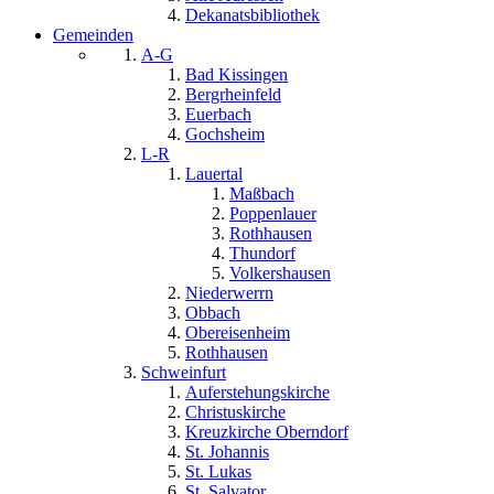
Dekanatsbibliothek
Gemeinden
A-G
Bad Kissingen
Bergrheinfeld
Euerbach
Gochsheim
L-R
Lauertal
Maßbach
Poppenlauer
Rothhausen
Thundorf
Volkershausen
Niederwerrn
Obbach
Obereisenheim
Rothhausen
Schweinfurt
Auferstehungskirche
Christuskirche
Kreuzkirche Oberndorf
St. Johannis
St. Lukas
St. Salvator