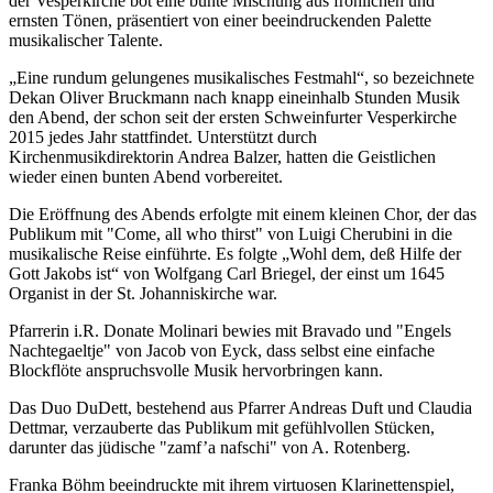
der Vesperkirche bot eine bunte Mischung aus fröhlichen und
ernsten Tönen, präsentiert von einer beeindruckenden Palette
musikalischer Talente.
„Eine rundum gelungenes musikalisches Festmahl“, so bezeichnete
Dekan Oliver Bruckmann nach knapp eineinhalb Stunden Musik
den Abend, der schon seit der ersten Schweinfurter Vesperkirche
2015 jedes Jahr stattfindet. Unterstützt durch
Kirchenmusikdirektorin Andrea Balzer, hatten die Geistlichen
wieder einen bunten Abend vorbereitet.
Die Eröffnung des Abends erfolgte mit einem kleinen Chor, der das
Publikum mit "Come, all who thirst" von Luigi Cherubini in die
musikalische Reise einführte. Es folgte „Wohl dem, deß Hilfe der
Gott Jakobs ist“ von Wolfgang Carl Briegel, der einst um 1645
Organist in der St. Johanniskirche war.
Pfarrerin i.R. Donate Molinari bewies mit Bravado und "Engels
Nachtegaeltje" von Jacob von Eyck, dass selbst eine einfache
Blockflöte anspruchsvolle Musik hervorbringen kann.
Das Duo DuDett, bestehend aus Pfarrer Andreas Duft und Claudia
Dettmar, verzauberte das Publikum mit gefühlvollen Stücken,
darunter das jüdische "zamf’a nafschi" von A. Rotenberg.
Franka Böhm beeindruckte mit ihrem virtuosen Klarinettenspiel,