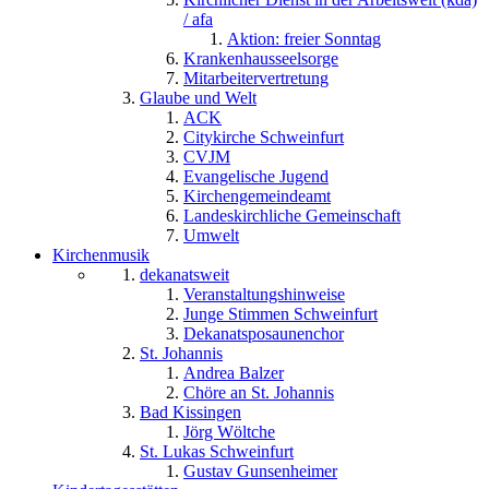
/ afa
Aktion: freier Sonntag
Krankenhausseelsorge
Mitarbeitervertretung
Glaube und Welt
ACK
Citykirche Schweinfurt
CVJM
Evangelische Jugend
Kirchengemeindeamt
Landeskirchliche Gemeinschaft
Umwelt
Kirchenmusik
dekanatsweit
Veranstaltungshinweise
Junge Stimmen Schweinfurt
Dekanatsposaunenchor
St. Johannis
Andrea Balzer
Chöre an St. Johannis
Bad Kissingen
Jörg Wöltche
St. Lukas Schweinfurt
Gustav Gunsenheimer