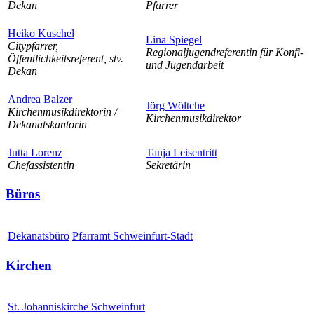
Dekan
Pfarrer
Heiko Kuschel
Lina Spiegel
Citypfarrer,
Regionaljugendreferentin für Konfi-
Öffentlichkeitsreferent, stv.
und Jugendarbeit
Dekan
Andrea Balzer
Jörg Wöltche
Kirchenmusikdirektorin /
Kirchenmusikdirektor
Dekanatskantorin
Jutta Lorenz
Tanja Leisentritt
Chefassistentin
Sekretärin
Büros
Dekanatsbüro
Pfarramt Schweinfurt-Stadt
Kirchen
St. Johanniskirche Schweinfurt