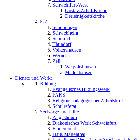
Schweinfurt-West
Gustav-Adolf-Kirche
Dreieinigkeitskirche
S-Z
Schonungen
Schwebheim
Sennfeld
Thundorf
Volkershausen
Werneck
Zell
Weipoltshausen
Madenhausen
Dienste und Werke
Bildung
Evangelisches Bildungswerk
FAKS
Religionspädagogischer Arbeitskreis
Schulreferat
Seelsorge und Hilfe
Augustinum
Diakonisches Werk Schweinfurt
Frauenbund
Haus Marienthal
Kirchlicher Dienst in der Arbeitswelt (kda)