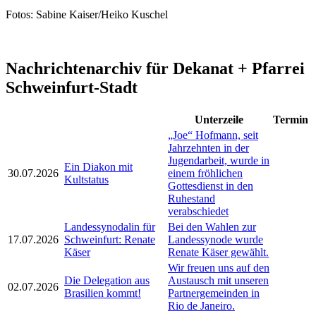
Fotos: Sabine Kaiser/Heiko Kuschel
Nachrichtenarchiv für Dekanat + Pfarrei
Schweinfurt-Stadt
Unterzeile
Termin
„Joe“ Hofmann, seit
Jahrzehnten in der
Jugendarbeit, wurde in
Ein Diakon mit
30.07.2026
einem fröhlichen
Kultstatus
Gottesdienst in den
Ruhestand
verabschiedet
Landessynodalin für
Bei den Wahlen zur
17.07.2026
Schweinfurt: Renate
Landessynode wurde
Käser
Renate Käser gewählt.
Wir freuen uns auf den
Die Delegation aus
Austausch mit unseren
02.07.2026
Brasilien kommt!
Partnergemeinden in
Rio de Janeiro.