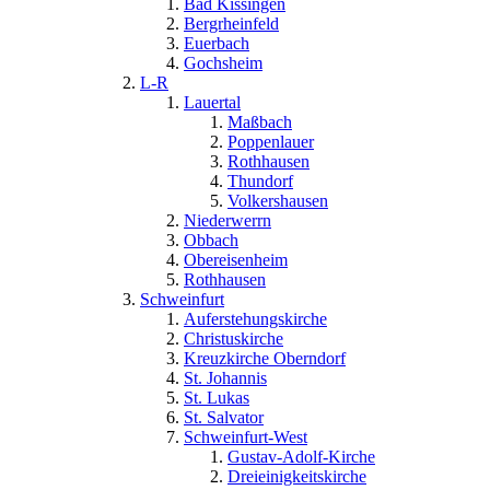
Bad Kissingen
Bergrheinfeld
Euerbach
Gochsheim
L-R
Lauertal
Maßbach
Poppenlauer
Rothhausen
Thundorf
Volkershausen
Niederwerrn
Obbach
Obereisenheim
Rothhausen
Schweinfurt
Auferstehungskirche
Christuskirche
Kreuzkirche Oberndorf
St. Johannis
St. Lukas
St. Salvator
Schweinfurt-West
Gustav-Adolf-Kirche
Dreieinigkeitskirche