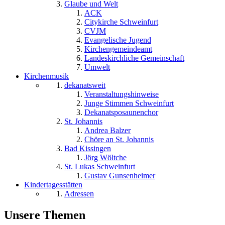
Glaube und Welt
ACK
Citykirche Schweinfurt
CVJM
Evangelische Jugend
Kirchengemeindeamt
Landeskirchliche Gemeinschaft
Umwelt
Kirchenmusik
dekanatsweit
Veranstaltungshinweise
Junge Stimmen Schweinfurt
Dekanatsposaunenchor
St. Johannis
Andrea Balzer
Chöre an St. Johannis
Bad Kissingen
Jörg Wöltche
St. Lukas Schweinfurt
Gustav Gunsenheimer
Kindertagesstätten
Adressen
Unsere Themen