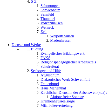
S-Z
Schonungen
Schwebheim
Sennfeld
Thundorf
Volkershausen
Werneck
Zell
Weipoltshausen
Madenhausen
Dienste und Werke
Bildung
Evangelisches Bildungswerk
FAKS
Religionspädagogischer Arbeitskreis
Schulreferat
Seelsorge und Hilfe
Augustinum
Diakonisches Werk Schweinfurt
Frauenbund
Haus Marienthal
Kirchlicher Dienst in der Arbeitswelt (kda) /
Aktion: freier Sonntag
Krankenhausseelsorge
Mitarbeitervertretung