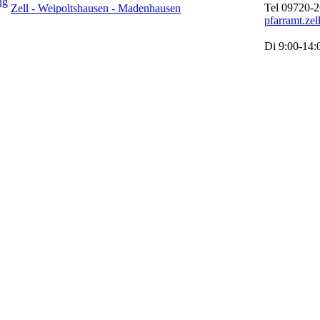
ng
Tel 09720-
Zell - Weipoltshausen - Madenhausen
pfarramt.ze
Di 9:00-14: