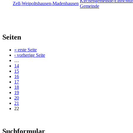
Kirchengemeinde/Einrichtu
Zell-Weipoltshausen-Madenhausen
Gemeinde
Seiten
« erste Seite
‹ vorherige Seite
…
14
15
16
17
18
19
20
21
22
Suchformular