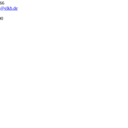
266
ll@elkb.de
00