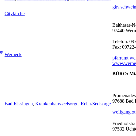
gkv.schwein
Citykirche
Balthasar-N
97440 Wern
Telefon: 09
Fax: 09722
ng
Werneck
pfarramt.w
www.wernec
BÜRO: Mi., 
Promenadest
97688
Bad 
Bad Kissingen
,
Krankenhausseelsorge
,
Reha-Seelsorge
wolfgang.ot
Friedhofstra
97532 Üchte