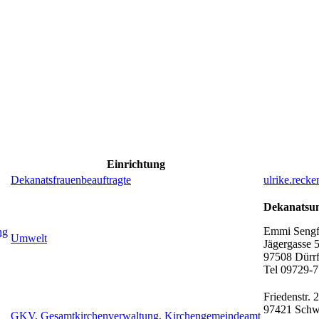
Einrichtung
Dekanatsfrauenbeauftragte
ulrike.reck
Dekanatsum
Emmi Sengf
ng
Umwelt
Jägergasse 
97508 Dürrf
Tel 09729-
Friedenstr. 
97421
Schw
GKV
,
Gesamtkirchenverwaltung
,
Kirchengemeindeamt