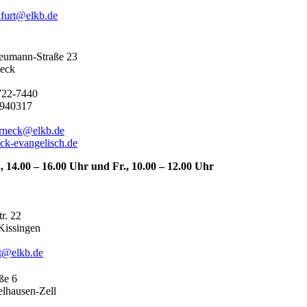
furt@elkb.de
eumann-Straße 23
eck
722-7440
-940317
erneck@elkb.de
k-evangelisch.de
14.00 – 16.00 Uhr und Fr., 10.00 – 12.00 Uhr
r. 22
Kissingen
t@elkb.de
ße 6
lhausen-Zell