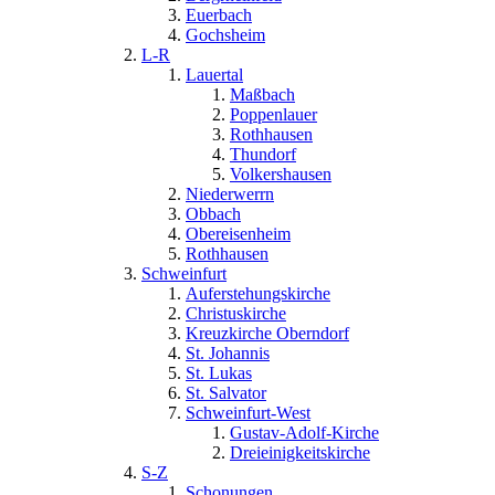
Euerbach
Gochsheim
L-R
Lauertal
Maßbach
Poppenlauer
Rothhausen
Thundorf
Volkershausen
Niederwerrn
Obbach
Obereisenheim
Rothhausen
Schweinfurt
Auferstehungskirche
Christuskirche
Kreuzkirche Oberndorf
St. Johannis
St. Lukas
St. Salvator
Schweinfurt-West
Gustav-Adolf-Kirche
Dreieinigkeitskirche
S-Z
Schonungen