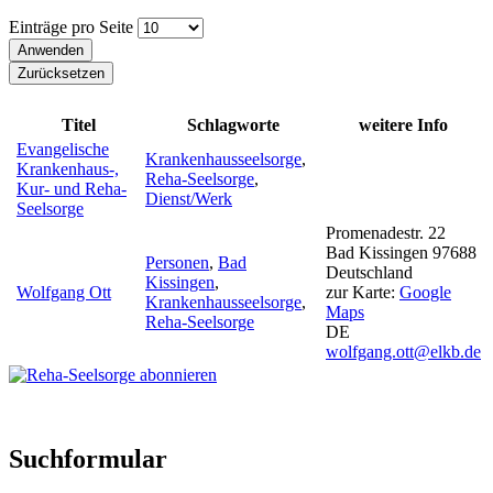
Einträge pro Seite
Titel
Schlagworte
weitere Info
Evangelische
Krankenhausseelsorge
,
Krankenhaus-,
Reha-Seelsorge
,
Kur- und Reha-
Dienst/Werk
Seelsorge
Promenadestr. 22
Bad Kissingen
97688
Personen
,
Bad
Deutschland
Kissingen
,
Wolfgang Ott
zur Karte:
Google
Krankenhausseelsorge
,
Maps
Reha-Seelsorge
DE
wolfgang.ott@elkb.de
Suchformular