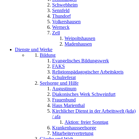
Schwebheim
Sennfeld
Thundorf
Volkershausen
Werneck
Zell
Weipoltshausen
Madenhausen
Dienste und Werke
Bildung
Evangelisches Bildungswerk
FAKS
Religionspädagogischer Arbeitskreis
Schulreferat
Seelsorge und Hilfe
Augustinum
Diakonisches Werk Schweinfurt
Frauenbund
Haus Marienthal
Kirchlicher Dienst in der Arbeitswelt (kda)
/ afa
Aktion: freier Sonntag
Krankenhausseelsorge
Mitarbeitervertretung
Glaube und Welt