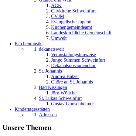
ACK
Citykirche Schweinfurt
CVJM
Evangelische Jugend
Kirchengemeindeamt
Landeskirchliche Gemeinschaft
Umwelt
Kirchenmusik
dekanatsweit
Veranstaltungshinweise
Junge Stimmen Schweinfurt
Dekanatsposaunenchor
St. Johannis
Andrea Balzer
Chöre an St. Johannis
Bad Kissingen
Jörg Wöltche
St. Lukas Schweinfurt
Gustav Gunsenheimer
Kindertagesstätten
Adressen
Unsere Themen