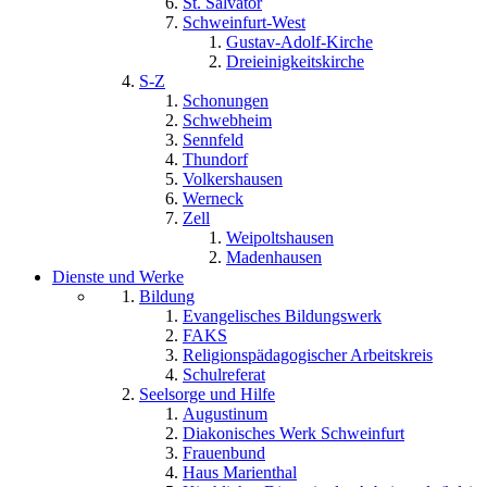
St. Salvator
Schweinfurt-West
Gustav-Adolf-Kirche
Dreieinigkeitskirche
S-Z
Schonungen
Schwebheim
Sennfeld
Thundorf
Volkershausen
Werneck
Zell
Weipoltshausen
Madenhausen
Dienste und Werke
Bildung
Evangelisches Bildungswerk
FAKS
Religionspädagogischer Arbeitskreis
Schulreferat
Seelsorge und Hilfe
Augustinum
Diakonisches Werk Schweinfurt
Frauenbund
Haus Marienthal