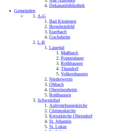
Alle Adressen
Dekanatsbibliothek
Gemeinden
A-G
Bad Kissingen
Bergrheinfeld
Euerbach
Gochsheim
L-R
Lauertal
Maßbach
Poppenlauer
Rothhausen
Thundorf
Volkershausen
Niederwerrn
Obbach
Obereisenheim
Rothhausen
Schweinfurt
Auferstehungskirche
Christuskirche
Kreuzkirche Oberndorf
St. Johannis
St. Lukas