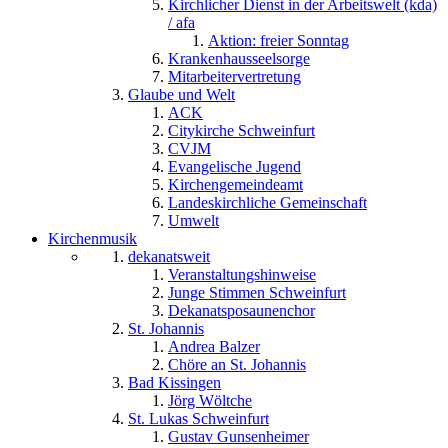
Kirchlicher Dienst in der Arbeitswelt (kda)
/ afa
Aktion: freier Sonntag
Krankenhausseelsorge
Mitarbeitervertretung
Glaube und Welt
ACK
Citykirche Schweinfurt
CVJM
Evangelische Jugend
Kirchengemeindeamt
Landeskirchliche Gemeinschaft
Umwelt
Kirchenmusik
dekanatsweit
Veranstaltungshinweise
Junge Stimmen Schweinfurt
Dekanatsposaunenchor
St. Johannis
Andrea Balzer
Chöre an St. Johannis
Bad Kissingen
Jörg Wöltche
St. Lukas Schweinfurt
Gustav Gunsenheimer