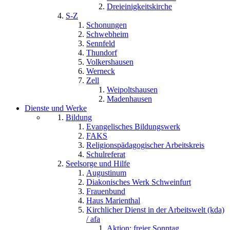
Dreieinigkeitskirche
S-Z
Schonungen
Schwebheim
Sennfeld
Thundorf
Volkershausen
Werneck
Zell
Weipoltshausen
Madenhausen
Dienste und Werke
Bildung
Evangelisches Bildungswerk
FAKS
Religionspädagogischer Arbeitskreis
Schulreferat
Seelsorge und Hilfe
Augustinum
Diakonisches Werk Schweinfurt
Frauenbund
Haus Marienthal
Kirchlicher Dienst in der Arbeitswelt (kda)
/ afa
Aktion: freier Sonntag