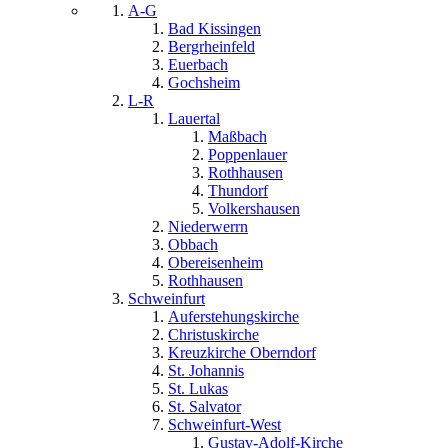
A-G
Bad Kissingen
Bergrheinfeld
Euerbach
Gochsheim
L-R
Lauertal
Maßbach
Poppenlauer
Rothhausen
Thundorf
Volkershausen
Niederwerrn
Obbach
Obereisenheim
Rothhausen
Schweinfurt
Auferstehungskirche
Christuskirche
Kreuzkirche Oberndorf
St. Johannis
St. Lukas
St. Salvator
Schweinfurt-West
Gustav-Adolf-Kirche