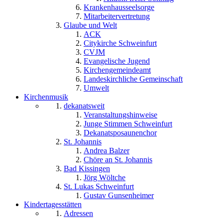
Krankenhausseelsorge
Mitarbeitervertretung
Glaube und Welt
ACK
Citykirche Schweinfurt
CVJM
Evangelische Jugend
Kirchengemeindeamt
Landeskirchliche Gemeinschaft
Umwelt
Kirchenmusik
dekanatsweit
Veranstaltungshinweise
Junge Stimmen Schweinfurt
Dekanatsposaunenchor
St. Johannis
Andrea Balzer
Chöre an St. Johannis
Bad Kissingen
Jörg Wöltche
St. Lukas Schweinfurt
Gustav Gunsenheimer
Kindertagesstätten
Adressen