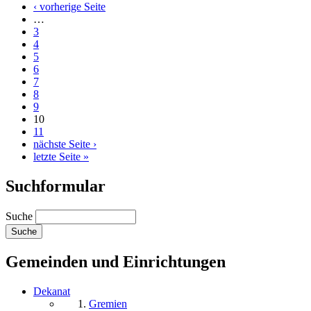
‹ vorherige Seite
…
3
4
5
6
7
8
9
10
11
nächste Seite ›
letzte Seite »
Suchformular
Suche
Gemeinden und Einrichtungen
Dekanat
Gremien