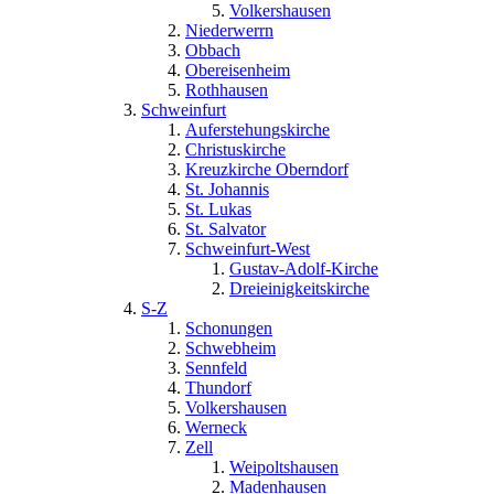
Volkershausen
Niederwerrn
Obbach
Obereisenheim
Rothhausen
Schweinfurt
Auferstehungskirche
Christuskirche
Kreuzkirche Oberndorf
St. Johannis
St. Lukas
St. Salvator
Schweinfurt-West
Gustav-Adolf-Kirche
Dreieinigkeitskirche
S-Z
Schonungen
Schwebheim
Sennfeld
Thundorf
Volkershausen
Werneck
Zell
Weipoltshausen
Madenhausen