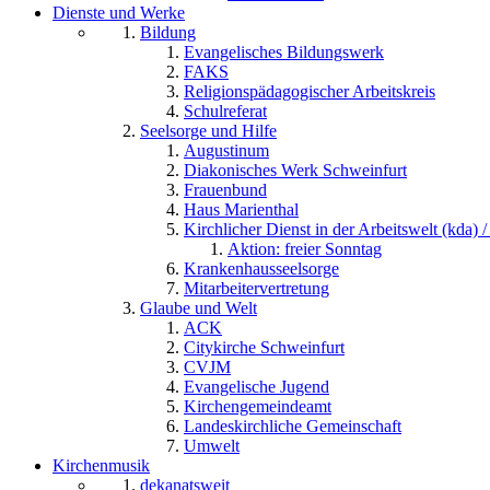
Dienste und Werke
Bildung
Evangelisches Bildungswerk
FAKS
Religionspädagogischer Arbeitskreis
Schulreferat
Seelsorge und Hilfe
Augustinum
Diakonisches Werk Schweinfurt
Frauenbund
Haus Marienthal
Kirchlicher Dienst in der Arbeitswelt (kda) /
Aktion: freier Sonntag
Krankenhausseelsorge
Mitarbeitervertretung
Glaube und Welt
ACK
Citykirche Schweinfurt
CVJM
Evangelische Jugend
Kirchengemeindeamt
Landeskirchliche Gemeinschaft
Umwelt
Kirchenmusik
dekanatsweit