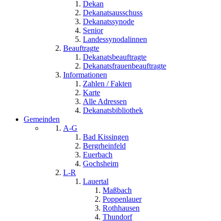
Dekan
Dekanatsausschuss
Dekanatssynode
Senior
Landessynodalinnen
Beauftragte
Dekanatsbeauftragte
Dekanatsfrauenbeauftragte
Informationen
Zahlen / Fakten
Karte
Alle Adressen
Dekanatsbibliothek
Gemeinden
A-G
Bad Kissingen
Bergrheinfeld
Euerbach
Gochsheim
L-R
Lauertal
Maßbach
Poppenlauer
Rothhausen
Thundorf