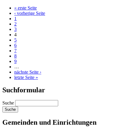
« erste Seite
‹ vorherige Seite
1
2
3
4
5
6
7
8
9
…
nächste Seite ›
letzte Seite »
Suchformular
Suche
Gemeinden und Einrichtungen