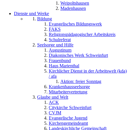
Weipoltshausen
Madenhausen
Dienste und Werke
Bildung
Evangelisches Bildungswerk
FAKS
Religionspädagogischer Arbeitskreis
Schulreferat
Seelsorge und Hilfe
Augustinum
Diakonisches Werk Schweinfurt
Frauenbund
Haus Marienthal
Kirchlicher Dienst in der Arbeitswelt (kda)
/ afa
Aktion: freier Sonntag
Krankenhausseelsorge
Mitarbeitervertretung
Glaube und Welt
ACK
Citykirche Schweinfurt
CVJM
Evangelische Jugend
Kirchengemeindeamt
Landeskirchliche Gemeinschaft