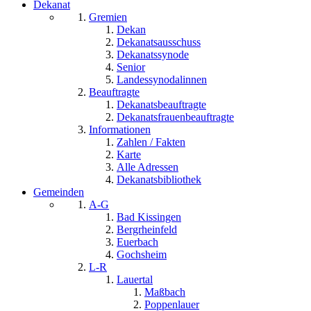
Dekanat
Gremien
Dekan
Dekanatsausschuss
Dekanatssynode
Senior
Landessynodalinnen
Beauftragte
Dekanatsbeauftragte
Dekanatsfrauenbeauftragte
Informationen
Zahlen / Fakten
Karte
Alle Adressen
Dekanatsbibliothek
Gemeinden
A-G
Bad Kissingen
Bergrheinfeld
Euerbach
Gochsheim
L-R
Lauertal
Maßbach
Poppenlauer