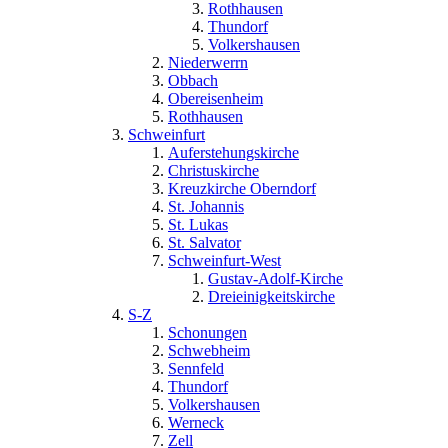
Rothhausen
Thundorf
Volkershausen
Niederwerrn
Obbach
Obereisenheim
Rothhausen
Schweinfurt
Auferstehungskirche
Christuskirche
Kreuzkirche Oberndorf
St. Johannis
St. Lukas
St. Salvator
Schweinfurt-West
Gustav-Adolf-Kirche
Dreieinigkeitskirche
S-Z
Schonungen
Schwebheim
Sennfeld
Thundorf
Volkershausen
Werneck
Zell