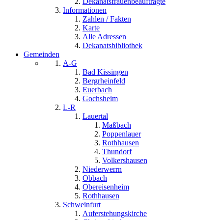
Dekanatsfrauenbeauftragte
Informationen
Zahlen / Fakten
Karte
Alle Adressen
Dekanatsbibliothek
Gemeinden
A-G
Bad Kissingen
Bergrheinfeld
Euerbach
Gochsheim
L-R
Lauertal
Maßbach
Poppenlauer
Rothhausen
Thundorf
Volkershausen
Niederwerrn
Obbach
Obereisenheim
Rothhausen
Schweinfurt
Auferstehungskirche