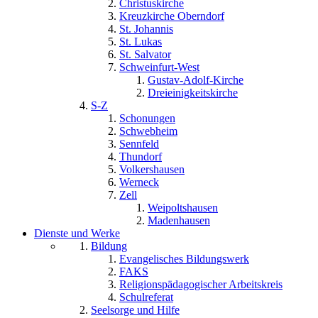
Christuskirche
Kreuzkirche Oberndorf
St. Johannis
St. Lukas
St. Salvator
Schweinfurt-West
Gustav-Adolf-Kirche
Dreieinigkeitskirche
S-Z
Schonungen
Schwebheim
Sennfeld
Thundorf
Volkershausen
Werneck
Zell
Weipoltshausen
Madenhausen
Dienste und Werke
Bildung
Evangelisches Bildungswerk
FAKS
Religionspädagogischer Arbeitskreis
Schulreferat
Seelsorge und Hilfe