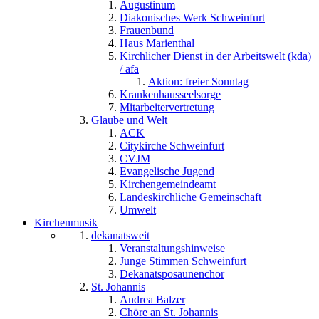
Augustinum
Diakonisches Werk Schweinfurt
Frauenbund
Haus Marienthal
Kirchlicher Dienst in der Arbeitswelt (kda)
/ afa
Aktion: freier Sonntag
Krankenhausseelsorge
Mitarbeitervertretung
Glaube und Welt
ACK
Citykirche Schweinfurt
CVJM
Evangelische Jugend
Kirchengemeindeamt
Landeskirchliche Gemeinschaft
Umwelt
Kirchenmusik
dekanatsweit
Veranstaltungshinweise
Junge Stimmen Schweinfurt
Dekanatsposaunenchor
St. Johannis
Andrea Balzer
Chöre an St. Johannis