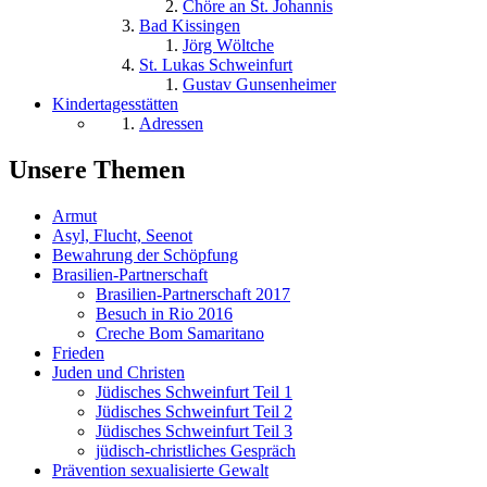
Chöre an St. Johannis
Bad Kissingen
Jörg Wöltche
St. Lukas Schweinfurt
Gustav Gunsenheimer
Kindertagesstätten
Adressen
Unsere Themen
Armut
Asyl, Flucht, Seenot
Bewahrung der Schöpfung
Brasilien-Partnerschaft
Brasilien-Partnerschaft 2017
Besuch in Rio 2016
Creche Bom Samaritano
Frieden
Juden und Christen
Jüdisches Schweinfurt Teil 1
Jüdisches Schweinfurt Teil 2
Jüdisches Schweinfurt Teil 3
jüdisch-christliches Gespräch
Prävention sexualisierte Gewalt