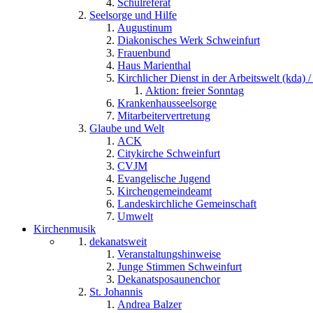
Schulreferat
Seelsorge und Hilfe
Augustinum
Diakonisches Werk Schweinfurt
Frauenbund
Haus Marienthal
Kirchlicher Dienst in der Arbeitswelt (kda) /
Aktion: freier Sonntag
Krankenhausseelsorge
Mitarbeitervertretung
Glaube und Welt
ACK
Citykirche Schweinfurt
CVJM
Evangelische Jugend
Kirchengemeindeamt
Landeskirchliche Gemeinschaft
Umwelt
Kirchenmusik
dekanatsweit
Veranstaltungshinweise
Junge Stimmen Schweinfurt
Dekanatsposaunenchor
St. Johannis
Andrea Balzer