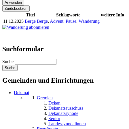
Titel
Schlagworte
weitere Info
11.12.2025
Berge
Berge
,
Advent
,
Pause
,
Wanderung
Suchformular
Suche
Gemeinden und Einrichtungen
Dekanat
Gremien
Dekan
Dekanatsausschuss
Dekanatssynode
Senior
Landessynodalinnen
Beauftragte