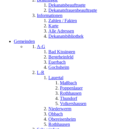
Dekanatsbeauftragte
Dekanatsfrauenbeauftragte
Informationen
Zahlen / Fakten
Karte
Alle Adressen
Dekanatsbibliothek
Gemeinden
A-G
Bad Kissingen
Bergrheinfeld
Euerbach
Gochsheim
L-R
Lauertal
Maßbach
Poppenlauer
Rothhausen
Thundorf
Volkershausen
Niederwerrn
Obbach
Obereisenheim
Rothhausen