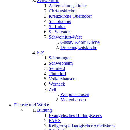
Schweinfurt
Auferstehungskirche
Christuskirche
Kreuzkirche Oberndorf
St. Johannis
St. Lukas
St. Salvator
Schweinfurt-West
Gustav-Adolf-Kirche
Dreieinigkeitskirche
S-Z
Schonungen
Schwebheim
Sennfeld
Thundorf
Volkershausen
Werneck
Zell
Weipoltshausen
Madenhausen
Dienste und Werke
Bildung
Evangelisches Bildungswerk
FAKS
Religionspädagogischer Arbeitskreis