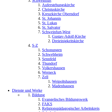
Schweinfurt
Auferstehungskirche
Christuskirche
Kreuzkirche Oberndorf
St. Johannis
St. Lukas
St. Salvator
Schweinfurt-West
Gustav-Adolf-Kirche
Dreieinigkeitskirche
S-Z
Schonungen
Schwebheim
Sennfeld
Thundorf
Volkershausen
Werneck
Zell
Weipoltshausen
Madenhausen
Dienste und Werke
Bildung
Evangelisches Bildungswerk
FAKS
Religionspädagogischer Arbeitskreis