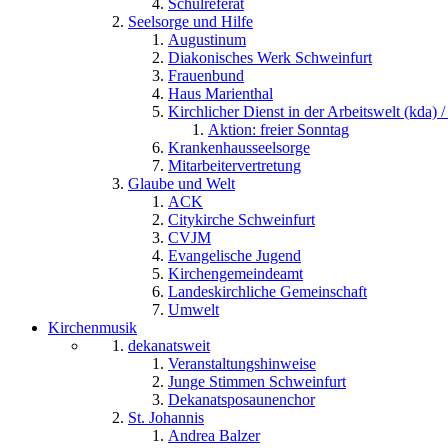
Schulreferat
Seelsorge und Hilfe
Augustinum
Diakonisches Werk Schweinfurt
Frauenbund
Haus Marienthal
Kirchlicher Dienst in der Arbeitswelt (kda) /
Aktion: freier Sonntag
Krankenhausseelsorge
Mitarbeitervertretung
Glaube und Welt
ACK
Citykirche Schweinfurt
CVJM
Evangelische Jugend
Kirchengemeindeamt
Landeskirchliche Gemeinschaft
Umwelt
Kirchenmusik
dekanatsweit
Veranstaltungshinweise
Junge Stimmen Schweinfurt
Dekanatsposaunenchor
St. Johannis
Andrea Balzer