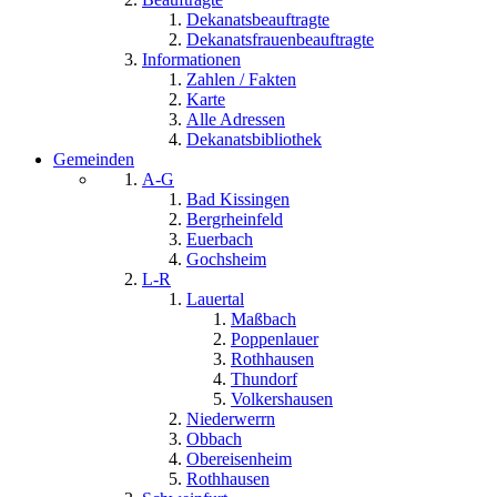
Dekanatsbeauftragte
Dekanatsfrauenbeauftragte
Informationen
Zahlen / Fakten
Karte
Alle Adressen
Dekanatsbibliothek
Gemeinden
A-G
Bad Kissingen
Bergrheinfeld
Euerbach
Gochsheim
L-R
Lauertal
Maßbach
Poppenlauer
Rothhausen
Thundorf
Volkershausen
Niederwerrn
Obbach
Obereisenheim
Rothhausen