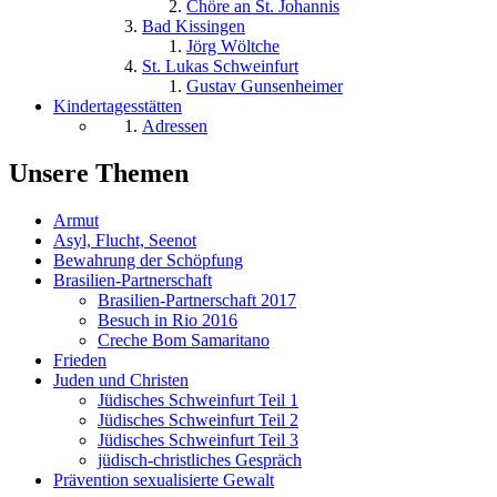
Chöre an St. Johannis
Bad Kissingen
Jörg Wöltche
St. Lukas Schweinfurt
Gustav Gunsenheimer
Kindertagesstätten
Adressen
Unsere Themen
Armut
Asyl, Flucht, Seenot
Bewahrung der Schöpfung
Brasilien-Partnerschaft
Brasilien-Partnerschaft 2017
Besuch in Rio 2016
Creche Bom Samaritano
Frieden
Juden und Christen
Jüdisches Schweinfurt Teil 1
Jüdisches Schweinfurt Teil 2
Jüdisches Schweinfurt Teil 3
jüdisch-christliches Gespräch
Prävention sexualisierte Gewalt