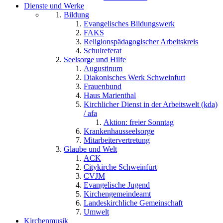
Dienste und Werke
Bildung
Evangelisches Bildungswerk
FAKS
Religionspädagogischer Arbeitskreis
Schulreferat
Seelsorge und Hilfe
Augustinum
Diakonisches Werk Schweinfurt
Frauenbund
Haus Marienthal
Kirchlicher Dienst in der Arbeitswelt (kda)
/ afa
Aktion: freier Sonntag
Krankenhausseelsorge
Mitarbeitervertretung
Glaube und Welt
ACK
Citykirche Schweinfurt
CVJM
Evangelische Jugend
Kirchengemeindeamt
Landeskirchliche Gemeinschaft
Umwelt
Kirchenmusik