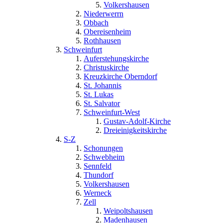
Volkershausen
Niederwerrn
Obbach
Obereisenheim
Rothhausen
Schweinfurt
Auferstehungskirche
Christuskirche
Kreuzkirche Oberndorf
St. Johannis
St. Lukas
St. Salvator
Schweinfurt-West
Gustav-Adolf-Kirche
Dreieinigkeitskirche
S-Z
Schonungen
Schwebheim
Sennfeld
Thundorf
Volkershausen
Werneck
Zell
Weipoltshausen
Madenhausen