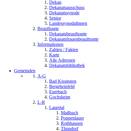
Dekan
Dekanatsausschuss
Dekanatssynode
Senior
Landessynodalinnen
Beauftragte
Dekanatsbeauftragte
Dekanatsfrauenbeauftragte
Informationen
Zahlen / Fakten
Karte
Alle Adressen
Dekanatsbibliothek
Gemeinden
A-G
Bad Kissingen
Bergrheinfeld
Euerbach
Gochsheim
L-R
Lauertal
Maßbach
Poppenlauer
Rothhausen
Thundorf