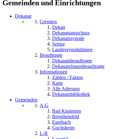
Gemeinden und Einrichtungen
Dekanat
Gremien
Dekan
Dekanatsausschuss
Dekanatssynode
Senior
Landessynodalinnen
Beauftragte
Dekanatsbeauftragte
Dekanatsfrauenbeauftragte
Informationen
Zahlen / Fakten
Karte
Alle Adressen
Dekanatsbibliothek
Gemeinden
A-G
Bad Kissingen
Bergrheinfeld
Euerbach
Gochsheim
L-R
Lauertal