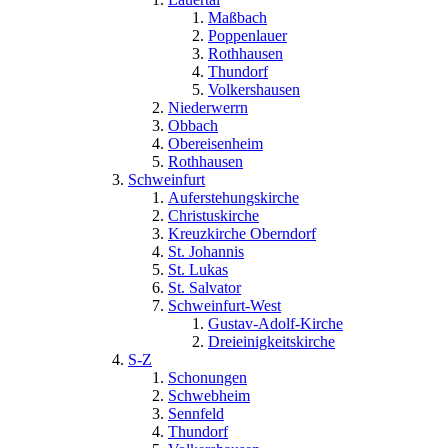
Maßbach
Poppenlauer
Rothhausen
Thundorf
Volkershausen
Niederwerrn
Obbach
Obereisenheim
Rothhausen
Schweinfurt
Auferstehungskirche
Christuskirche
Kreuzkirche Oberndorf
St. Johannis
St. Lukas
St. Salvator
Schweinfurt-West
Gustav-Adolf-Kirche
Dreieinigkeitskirche
S-Z
Schonungen
Schwebheim
Sennfeld
Thundorf