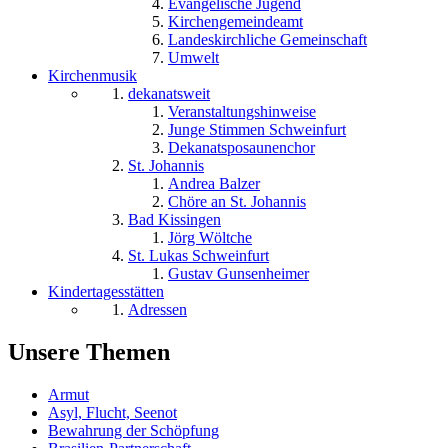
Evangelische Jugend
Kirchengemeindeamt
Landeskirchliche Gemeinschaft
Umwelt
Kirchenmusik
dekanatsweit
Veranstaltungshinweise
Junge Stimmen Schweinfurt
Dekanatsposaunenchor
St. Johannis
Andrea Balzer
Chöre an St. Johannis
Bad Kissingen
Jörg Wöltche
St. Lukas Schweinfurt
Gustav Gunsenheimer
Kindertagesstätten
Adressen
Unsere Themen
Armut
Asyl, Flucht, Seenot
Bewahrung der Schöpfung