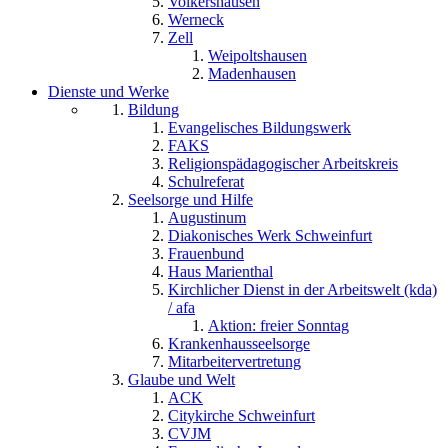
Volkershausen
Werneck
Zell
Weipoltshausen
Madenhausen
Dienste und Werke
Bildung
Evangelisches Bildungswerk
FAKS
Religionspädagogischer Arbeitskreis
Schulreferat
Seelsorge und Hilfe
Augustinum
Diakonisches Werk Schweinfurt
Frauenbund
Haus Marienthal
Kirchlicher Dienst in der Arbeitswelt (kda)
/ afa
Aktion: freier Sonntag
Krankenhausseelsorge
Mitarbeitervertretung
Glaube und Welt
ACK
Citykirche Schweinfurt
CVJM