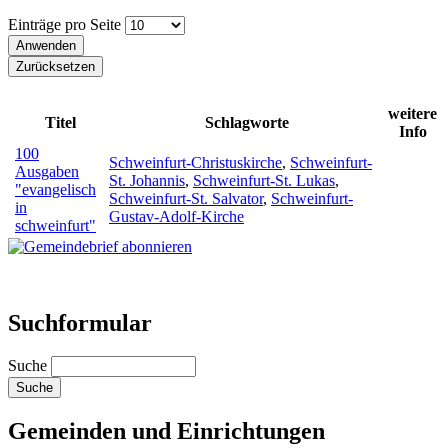
Einträge pro Seite
weitere
Titel
Schlagworte
Info
100
Schweinfurt-Christuskirche
,
Schweinfurt-
Ausgaben
St. Johannis
,
Schweinfurt-St. Lukas
,
"evangelisch
Schweinfurt-St. Salvator
,
Schweinfurt-
in
Gustav-Adolf-Kirche
schweinfurt"
Suchformular
Suche
Gemeinden und Einrichtungen