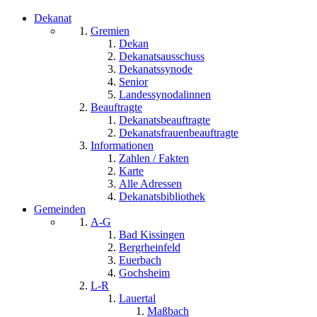
Dekanat
Gremien
Dekan
Dekanatsausschuss
Dekanatssynode
Senior
Landessynodalinnen
Beauftragte
Dekanatsbeauftragte
Dekanatsfrauenbeauftragte
Informationen
Zahlen / Fakten
Karte
Alle Adressen
Dekanatsbibliothek
Gemeinden
A-G
Bad Kissingen
Bergrheinfeld
Euerbach
Gochsheim
L-R
Lauertal
Maßbach