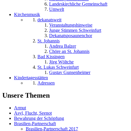
Landeskirchliche Gemeinschaft
Umwelt
Kirchenmusik
dekanatsweit
Veranstaltungshinweise
Junge Stimmen Schweinfurt
Dekanatsposaunenchor
St. Johannis
Andrea Balzer
Chöre an St. Johannis
Bad Kissingen
Jörg Wöltche
St. Lukas Schweinfurt
Gustav Gunsenheimer
Kindertagesstätten
Adressen
Unsere Themen
Armut
Asyl, Flucht, Seenot
Bewahrung der Schöpfung
Brasilien-Partnerschaft
Brasilien-Partnerschaft 2017