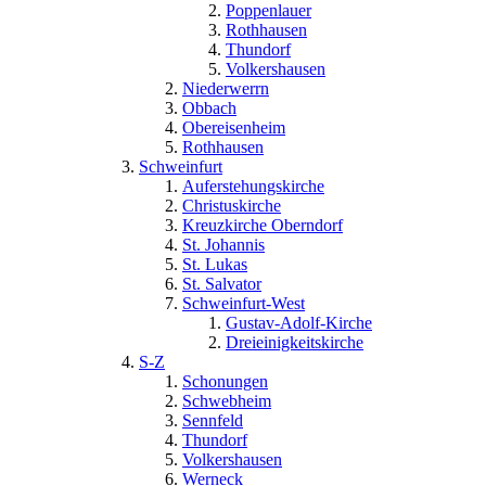
Poppenlauer
Rothhausen
Thundorf
Volkershausen
Niederwerrn
Obbach
Obereisenheim
Rothhausen
Schweinfurt
Auferstehungskirche
Christuskirche
Kreuzkirche Oberndorf
St. Johannis
St. Lukas
St. Salvator
Schweinfurt-West
Gustav-Adolf-Kirche
Dreieinigkeitskirche
S-Z
Schonungen
Schwebheim
Sennfeld
Thundorf
Volkershausen
Werneck