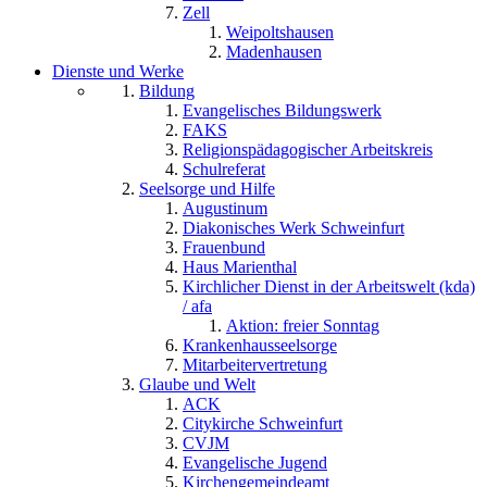
Zell
Weipoltshausen
Madenhausen
Dienste und Werke
Bildung
Evangelisches Bildungswerk
FAKS
Religionspädagogischer Arbeitskreis
Schulreferat
Seelsorge und Hilfe
Augustinum
Diakonisches Werk Schweinfurt
Frauenbund
Haus Marienthal
Kirchlicher Dienst in der Arbeitswelt (kda)
/ afa
Aktion: freier Sonntag
Krankenhausseelsorge
Mitarbeitervertretung
Glaube und Welt
ACK
Citykirche Schweinfurt
CVJM
Evangelische Jugend
Kirchengemeindeamt